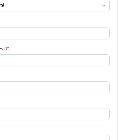
es
(€)