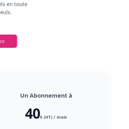
els en toute
euls.
se
Un Abonnement à
40
€ (HT) / mois