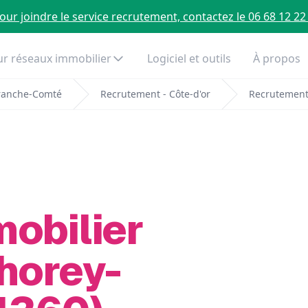
our joindre le service recrutement, contactez le 06 68 12 22
r réseaux immobilier
Logiciel et outils
À propos
ranche-Comté
Recrutement - Côte-d'or
Recrutement
mobilier
horey-