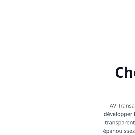
Cho
AV Transa
développer l
transparent
épanouissez-