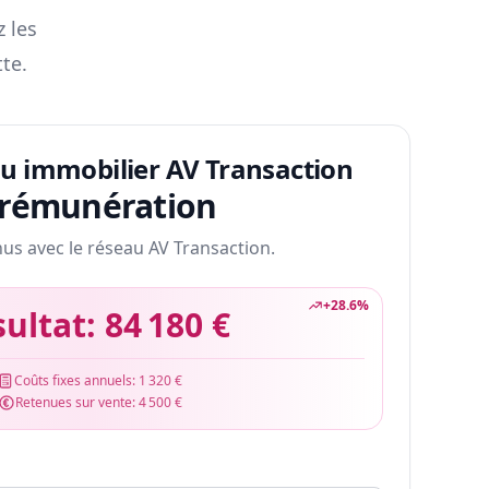
z les
te.
au immobilier AV Transaction
 rémunération
nus avec le réseau AV Transaction.
+
28.6
%
sultat:
84 180 €
Coûts fixes annuels:
1 320 €
Retenues sur vente:
4 500 €