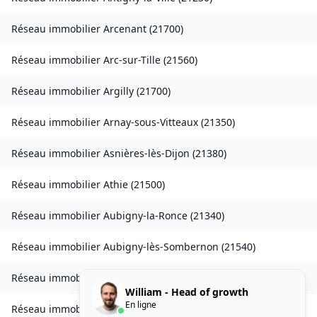
Réseau immobilier
Arcenant
(
21700
)
Réseau immobilier
Arc-sur-Tille
(
21560
)
Réseau immobilier
Argilly
(
21700
)
Réseau immobilier
Arnay-sous-Vitteaux
(
21350
)
Réseau immobilier
Asnières-lès-Dijon
(
21380
)
Réseau immobilier
Athie
(
21500
)
Réseau immobilier
Aubigny-la-Ronce
(
21340
)
Réseau immobilier
Aubigny-lès-Sombernon
(
21540
)
Réseau immobilier
Autricourt
(
21570
)
William - Head of growth
En ligne
Réseau immobilier
Auvillars-sur-Saône
(
21250
)