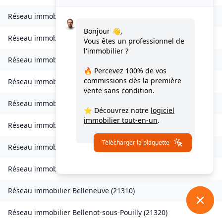
Réseau immobilier
Auxonne
(
21130
)
Bonjour 👋,
Réseau immobilier
Avot
(
21580
)
Vous êtes un professionnel de
l'immobilier ?
Réseau immobilier
Balot
(
21330
)
🔥 Percevez
100% de vos
commissions
dès la première
Réseau immobilier
Barbirey-sur-Ouche
(
21410
)
vente sans condition.
Réseau immobilier
Baulme-la-Roche
(
21410
)
⭐ Découvrez notre
logiciel
immobilier tout-en-un
.
Réseau immobilier
Beire-le-Châtel
(
21310
)
Télécharger la plaquette
Réseau immobilier
Beire-le-Fort
(
21110
)
Réseau immobilier
Bellefond
(
21490
)
Réseau immobilier
Belleneuve
(
21310
)
Réseau immobilier
Bellenot-sous-Pouilly
(
21320
)