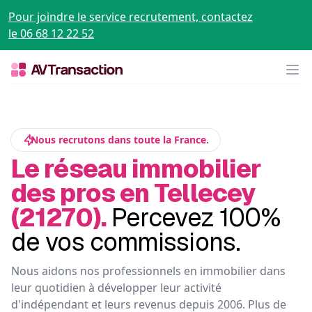
Pour joindre le service recrutement, contactez
le 06 68 12 22 52
Op
Nous recrutons dans toute la France.
Le réseau immobilier
des pros en Tellecey
(21270).
Percevez 100%
de vos commissions.
Nous aidons nos professionnels en immobilier dans
leur quotidien à développer leur activité
d'indépendant et leurs revenus depuis 2006. Plus de