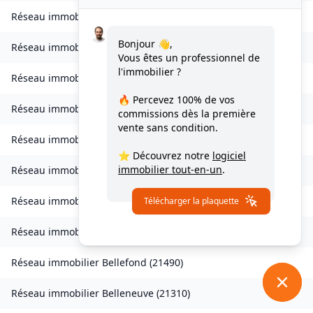
Réseau immobilier
Auvillars-sur-Saône
(
21250
)
Bonjour 👋,
Réseau immobilier
Auxonne
(
21130
)
Vous êtes un professionnel de
l'immobilier ?
Réseau immobilier
Avot
(
21580
)
🔥 Percevez
100% de vos
Réseau immobilier
Balot
(
21330
)
commissions
dès la première
vente sans condition.
Réseau immobilier
Barbirey-sur-Ouche
(
21410
)
⭐ Découvrez notre
logiciel
immobilier tout-en-un
.
Réseau immobilier
Baulme-la-Roche
(
21410
)
Réseau immobilier
Beire-le-Châtel
(
21310
)
Télécharger la plaquette
Réseau immobilier
Beire-le-Fort
(
21110
)
Réseau immobilier
Bellefond
(
21490
)
Réseau immobilier
Belleneuve
(
21310
)