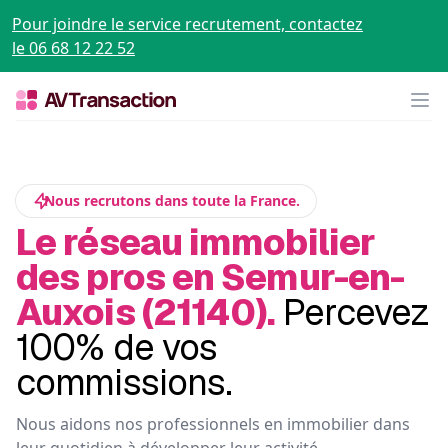
Pour joindre le service recrutement, contactez
le 06 68 12 22 52
Op
Nous recrutons dans toute la France.
Le réseau immobilier
des pros en Semur-en-
Auxois (21140).
Percevez
100% de vos
commissions.
Nous aidons nos professionnels en immobilier dans