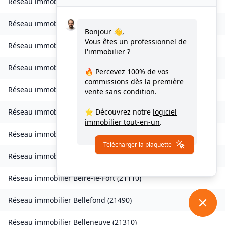
Réseau immobilier
Autricourt
(
21570
)
Réseau immobilier
Auvillars-sur-Saône
(
21250
)
Bonjour 👋,
Vous êtes un professionnel de
Réseau immobilier
Auxonne
(
21130
)
l'immobilier ?
Réseau immobilier
Avot
(
21580
)
🔥 Percevez
100% de vos
commissions
dès la première
Réseau immobilier
Balot
(
21330
)
vente sans condition.
⭐ Découvrez notre
logiciel
Réseau immobilier
Barbirey-sur-Ouche
(
21410
)
immobilier tout-en-un
.
Réseau immobilier
Baulme-la-Roche
(
21410
)
Télécharger la plaquette
Réseau immobilier
Beire-le-Châtel
(
21310
)
Réseau immobilier
Beire-le-Fort
(
21110
)
Réseau immobilier
Bellefond
(
21490
)
Réseau immobilier
Belleneuve
(
21310
)