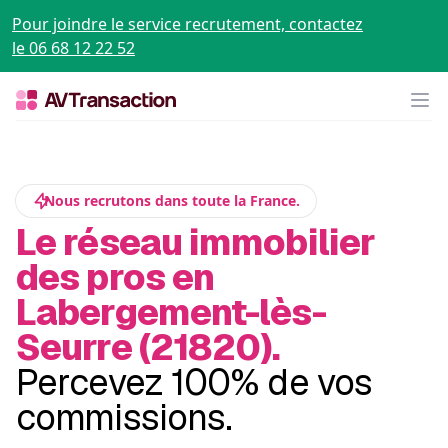
Pour joindre le service recrutement, contactez
le 06 68 12 22 52
Op
Nous recrutons dans toute la France.
Le réseau immobilier
des pros en
Labergement-lès-
Seurre (21820).
Percevez 100% de vos
commissions.