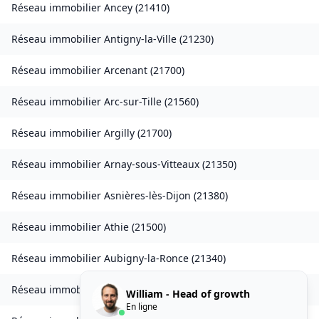
Réseau immobilier
Ancey
(
21410
)
Réseau immobilier
Antigny-la-Ville
(
21230
)
Réseau immobilier
Arcenant
(
21700
)
Réseau immobilier
Arc-sur-Tille
(
21560
)
Réseau immobilier
Argilly
(
21700
)
Réseau immobilier
Arnay-sous-Vitteaux
(
21350
)
Réseau immobilier
Asnières-lès-Dijon
(
21380
)
Réseau immobilier
Athie
(
21500
)
Réseau immobilier
Aubigny-la-Ronce
(
21340
)
Réseau immobilier
Aubigny-lès-Sombernon
(
21540
)
William - Head of growth
En ligne