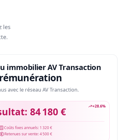
z les
te.
au immobilier AV Transaction
 rémunération
nus avec le réseau AV Transaction.
+
28.6
%
sultat:
84 180 €
Coûts fixes annuels:
1 320 €
Retenues sur vente:
4 500 €