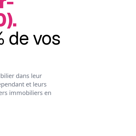
r-
).
 de vos
ilier dans leur
épendant et leurs
lers immobiliers en