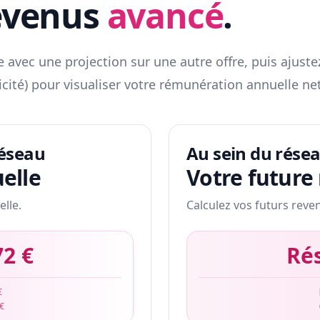
evenus
avancé
.
 avec une projection sur une autre offre, puis ajuste
icité) pour visualiser votre rémunération annuelle net
réseau
Au sein du rése
elle
Votre future
elle.
Calculez vos futurs reve
72 €
Ré
€
 €