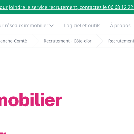
our joindre le service recrutement, contactez le 06 68 12 22
r réseaux immobilier
Logiciel et outils
À propos
ranche-Comté
Recrutement - Côte-d'or
Recrutement
mobilier