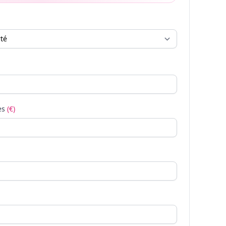
es
(€)