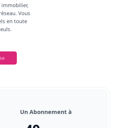
 immobilier,
 réseau. Vous
els en toute
euls.
se
Un Abonnement à