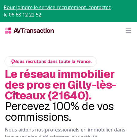
Pour joindre le service recrutement, contactez
le 06 68 12 22 52
Op
Nous recrutons dans toute la France.
Le réseau immobilier
des pros en Gilly-lès-
Cîteaux (21640).
Percevez 100% de vos
commissions.
Nous aidons nos professionnels en immobilier dans