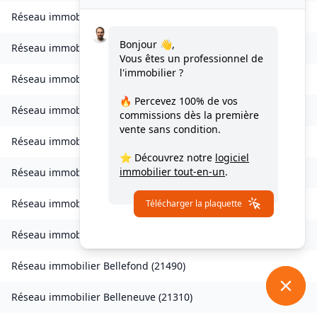
Réseau immobilier
Auvillars-sur-Saône
(
21250
)
Bonjour 👋,
Réseau immobilier
Auxonne
(
21130
)
Vous êtes un professionnel de
l'immobilier ?
Réseau immobilier
Avot
(
21580
)
🔥 Percevez
100% de vos
Réseau immobilier
Balot
(
21330
)
commissions
dès la première
vente sans condition.
Réseau immobilier
Barbirey-sur-Ouche
(
21410
)
⭐ Découvrez notre
logiciel
immobilier tout-en-un
.
Réseau immobilier
Baulme-la-Roche
(
21410
)
Réseau immobilier
Beire-le-Châtel
(
21310
)
Télécharger la plaquette
Réseau immobilier
Beire-le-Fort
(
21110
)
Réseau immobilier
Bellefond
(
21490
)
Réseau immobilier
Belleneuve
(
21310
)