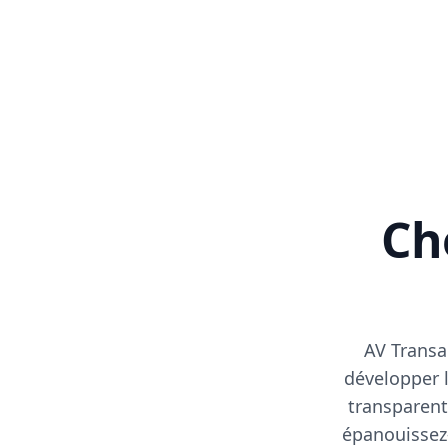
Cho
AV Transa
développer l
transparent
épanouissez-