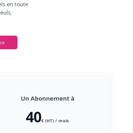
els en toute
euls.
se
Un Abonnement à
40
€ (HT) / mois