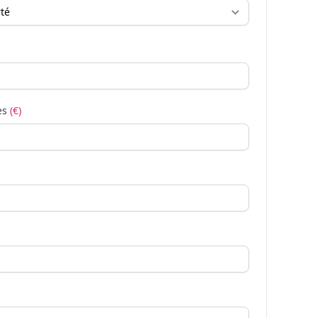
es
(€)