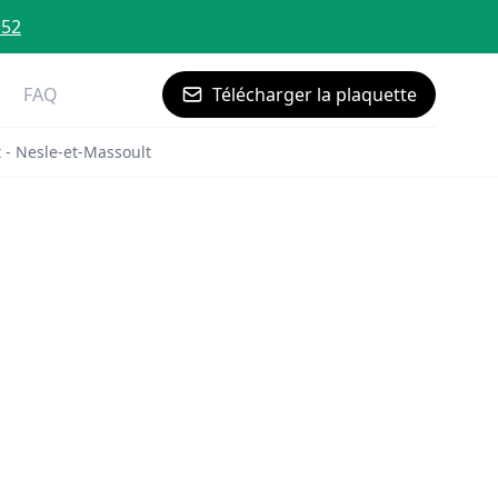
 52
FAQ
Télécharger la plaquette
- Nesle-et-Massoult