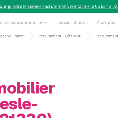
our joindre le service recrutement, contactez le 06 68 12 22
r réseaux immobilier
Logiciel et outils
À propos
ranche-Comté
Recrutement - Côte-d'or
Recrutement 
mobilier
esle-