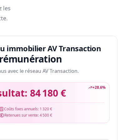
z les
te.
au immobilier AV Transaction
 rémunération
nus avec le réseau AV Transaction.
+
28.6
%
sultat:
84 180 €
Coûts fixes annuels:
1 320 €
Retenues sur vente:
4 500 €