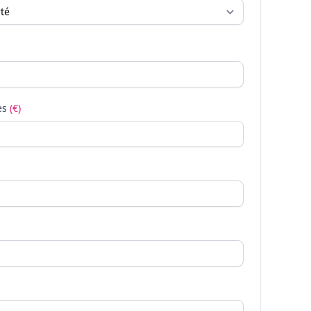
es
(€)