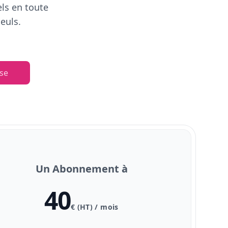
els en toute
euls.
se
Un Abonnement à
40
€ (HT) / mois