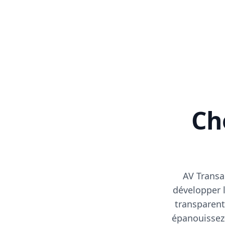
Cho
AV Transa
développer l
transparent
épanouissez-