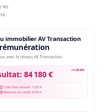
z les
te.
au immobilier AV Transaction
 rémunération
nus avec le réseau AV Transaction.
+
28.6
%
sultat:
84 180 €
Coûts fixes annuels:
1 320 €
Retenues sur vente:
4 500 €