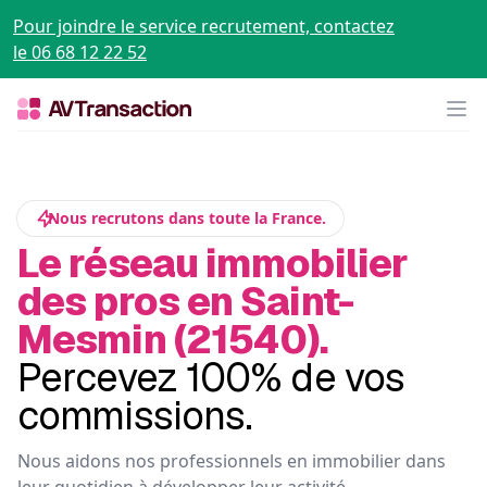
Pour joindre le service recrutement, contactez
le 06 68 12 22 52
Op
Nous recrutons dans toute la France.
Le réseau immobilier
des pros en Saint-
Mesmin (21540).
Percevez 100% de vos
commissions.
Nous aidons nos professionnels en immobilier dans