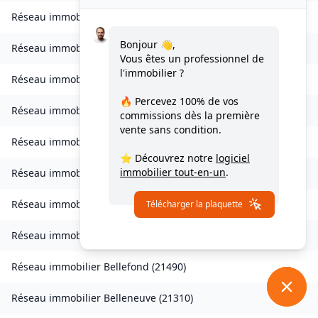
Réseau immobilier
Auvillars-sur-Saône
(
21250
)
Bonjour 👋,
Réseau immobilier
Auxonne
(
21130
)
Vous êtes un professionnel de
l'immobilier ?
Réseau immobilier
Avot
(
21580
)
🔥 Percevez
100% de vos
Réseau immobilier
Balot
(
21330
)
commissions
dès la première
vente sans condition.
Réseau immobilier
Barbirey-sur-Ouche
(
21410
)
⭐ Découvrez notre
logiciel
immobilier tout-en-un
.
Réseau immobilier
Baulme-la-Roche
(
21410
)
Réseau immobilier
Beire-le-Châtel
(
21310
)
Télécharger la plaquette
Réseau immobilier
Beire-le-Fort
(
21110
)
Réseau immobilier
Bellefond
(
21490
)
Réseau immobilier
Belleneuve
(
21310
)