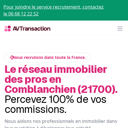
Pour joindre le service recrutement, contactez
le 06 68 12 22 52
Op
Nous recrutons dans toute la France.
Le réseau immobilier
des pros en
Comblanchien (21700).
Percevez 100% de vos
commissions.
Nous aidons nos professionnels en immobilier dans