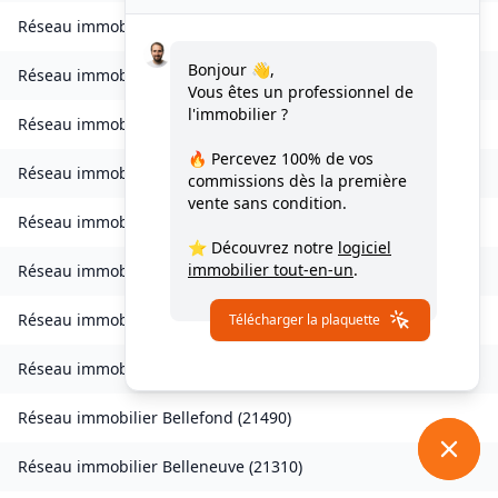
Réseau immobilier
Auvillars-sur-Saône
(
21250
)
Bonjour 👋,
Réseau immobilier
Auxonne
(
21130
)
Vous êtes un professionnel de
l'immobilier ?
Réseau immobilier
Avot
(
21580
)
🔥 Percevez
100% de vos
Réseau immobilier
Balot
(
21330
)
commissions
dès la première
vente sans condition.
Réseau immobilier
Barbirey-sur-Ouche
(
21410
)
⭐ Découvrez notre
logiciel
immobilier tout-en-un
.
Réseau immobilier
Baulme-la-Roche
(
21410
)
Réseau immobilier
Beire-le-Châtel
(
21310
)
Télécharger la plaquette
Réseau immobilier
Beire-le-Fort
(
21110
)
Réseau immobilier
Bellefond
(
21490
)
Réseau immobilier
Belleneuve
(
21310
)