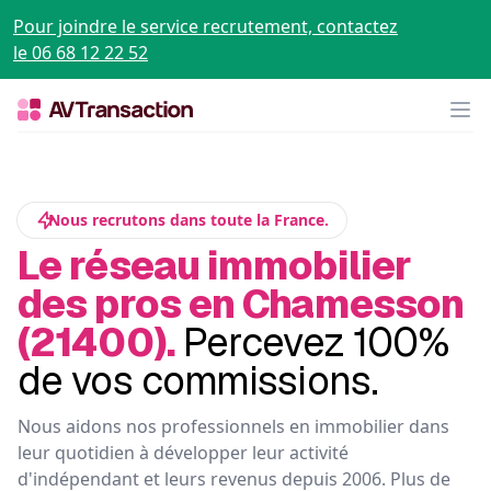
Pour joindre le service recrutement, contactez
le 06 68 12 22 52
Op
Nous recrutons dans toute la France.
Le réseau immobilier
des pros en Chamesson
(21400).
Percevez 100%
de vos commissions.
Nous aidons nos professionnels en immobilier dans
leur quotidien à développer leur activité
d'indépendant et leurs revenus depuis 2006. Plus de