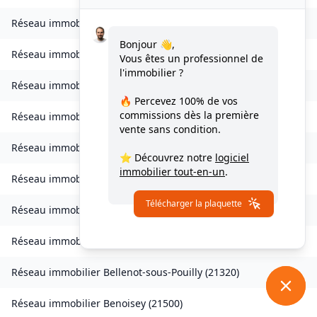
Réseau immobilier
Avot
(
21580
)
Bonjour 👋,
Réseau immobilier
Balot
(
21330
)
Vous êtes un professionnel de
l'immobilier ?
Réseau immobilier
Barbirey-sur-Ouche
(
21410
)
🔥 Percevez
100% de vos
commissions
dès la première
Réseau immobilier
Baulme-la-Roche
(
21410
)
vente sans condition.
Réseau immobilier
Beire-le-Châtel
(
21310
)
⭐ Découvrez notre
logiciel
immobilier tout-en-un
.
Réseau immobilier
Beire-le-Fort
(
21110
)
Télécharger la plaquette
Réseau immobilier
Bellefond
(
21490
)
Réseau immobilier
Belleneuve
(
21310
)
Réseau immobilier
Bellenot-sous-Pouilly
(
21320
)
Réseau immobilier
Benoisey
(
21500
)