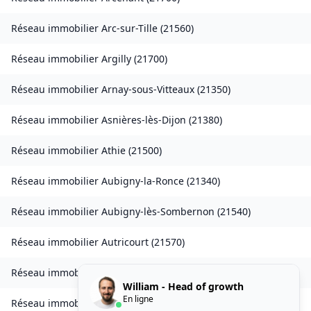
Réseau immobilier
Arc-sur-Tille
(
21560
)
Réseau immobilier
Argilly
(
21700
)
Réseau immobilier
Arnay-sous-Vitteaux
(
21350
)
Réseau immobilier
Asnières-lès-Dijon
(
21380
)
Réseau immobilier
Athie
(
21500
)
Réseau immobilier
Aubigny-la-Ronce
(
21340
)
Réseau immobilier
Aubigny-lès-Sombernon
(
21540
)
Réseau immobilier
Autricourt
(
21570
)
Réseau immobilier
Auvillars-sur-Saône
(
21250
)
William - Head of growth
En ligne
Réseau immobilier
Auxonne
(
21130
)