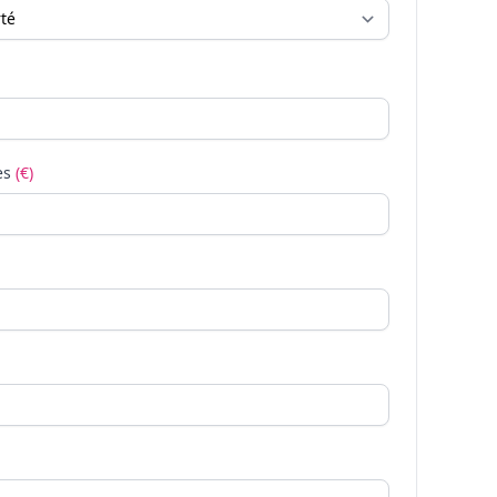
es
(€)