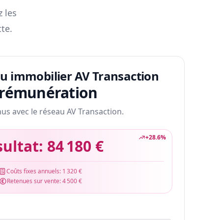
z les
te.
au immobilier AV Transaction
 rémunération
nus avec le réseau AV Transaction.
+
28.6
%
sultat:
84 180 €
Coûts fixes annuels:
1 320 €
Retenues sur vente:
4 500 €