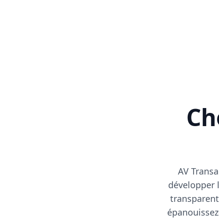
Cho
AV Transa
développer l
transparent
épanouissez-