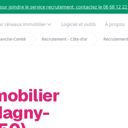
our joindre le service recrutement, contactez le 06 68 12 22
r réseaux immobilier
Logiciel et outils
À propos
ranche-Comté
Recrutement - Côte-d'or
Recrutement
mobilier
Magny-