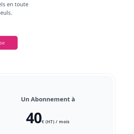
els en toute
euls.
se
Un Abonnement à
40
€ (HT) / mois