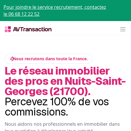
Pour joindre le service recrutement, contactez
le 06 68 12 22 52
Op
Nous recrutons dans toute la France.
Le réseau immobilier
des pros en Nuits-Saint-
Georges (21700).
Percevez 100% de vos
commissions.
Nous aidons nos professionnels en immobilier dans