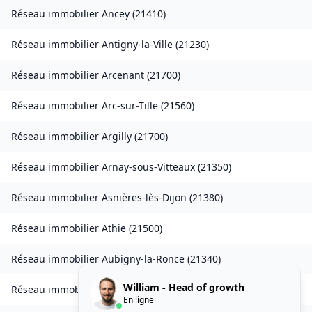
Réseau immobilier
Ancey
(
21410
)
Réseau immobilier
Antigny-la-Ville
(
21230
)
Réseau immobilier
Arcenant
(
21700
)
Réseau immobilier
Arc-sur-Tille
(
21560
)
Réseau immobilier
Argilly
(
21700
)
Réseau immobilier
Arnay-sous-Vitteaux
(
21350
)
Réseau immobilier
Asnières-lès-Dijon
(
21380
)
Réseau immobilier
Athie
(
21500
)
Réseau immobilier
Aubigny-la-Ronce
(
21340
)
William - Head of growth
Réseau immobilier
Aubigny-lès-Sombernon
(
21540
)
En ligne