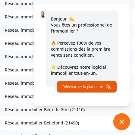
Réseau immobilier
Autricourt
(
21570
)
Réseau immobilier
Auvillars-sur-Saône
(
21250
)
Bonjour 👋,
Vous êtes un professionnel de
Réseau immobilier
Auxonne
(
21130
)
l'immobilier ?
🔥 Percevez
100% de vos
Réseau immobilier
Avot
(
21580
)
commissions
dès la première
vente sans condition.
Réseau immobilier
Balot
(
21330
)
⭐ Découvrez notre
logiciel
Réseau immobilier
Barbirey-sur-Ouche
(
21410
)
immobilier tout-en-un
.
Réseau immobilier
Baulme-la-Roche
(
21410
)
Télécharger la plaquette
Réseau immobilier
Beire-le-Châtel
(
21310
)
Réseau immobilier
Beire-le-Fort
(
21110
)
Réseau immobilier
Bellefond
(
21490
)