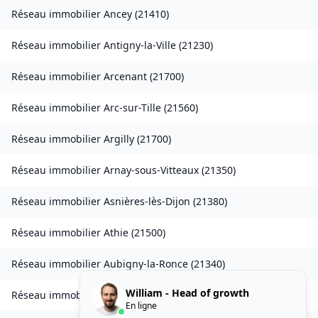
Réseau immobilier
Ancey
(
21410
)
Réseau immobilier
Antigny-la-Ville
(
21230
)
Réseau immobilier
Arcenant
(
21700
)
Réseau immobilier
Arc-sur-Tille
(
21560
)
Réseau immobilier
Argilly
(
21700
)
Réseau immobilier
Arnay-sous-Vitteaux
(
21350
)
Réseau immobilier
Asnières-lès-Dijon
(
21380
)
Réseau immobilier
Athie
(
21500
)
Réseau immobilier
Aubigny-la-Ronce
(
21340
)
William - Head of growth
Réseau immobilier
Aubigny-lès-Sombernon
(
21540
)
En ligne