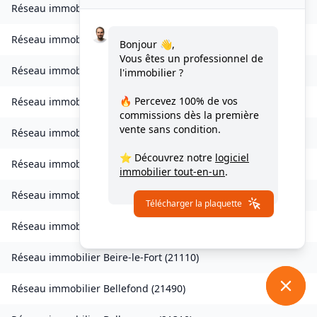
Réseau immobilier
Autricourt
(
21570
)
Réseau immobilier
Auvillars-sur-Saône
(
21250
)
Bonjour 👋,
Vous êtes un professionnel de
Réseau immobilier
Auxonne
(
21130
)
l'immobilier ?
🔥 Percevez
100% de vos
Réseau immobilier
Avot
(
21580
)
commissions
dès la première
vente sans condition.
Réseau immobilier
Balot
(
21330
)
⭐ Découvrez notre
logiciel
Réseau immobilier
Barbirey-sur-Ouche
(
21410
)
immobilier tout-en-un
.
Réseau immobilier
Baulme-la-Roche
(
21410
)
Télécharger la plaquette
Réseau immobilier
Beire-le-Châtel
(
21310
)
Réseau immobilier
Beire-le-Fort
(
21110
)
Réseau immobilier
Bellefond
(
21490
)