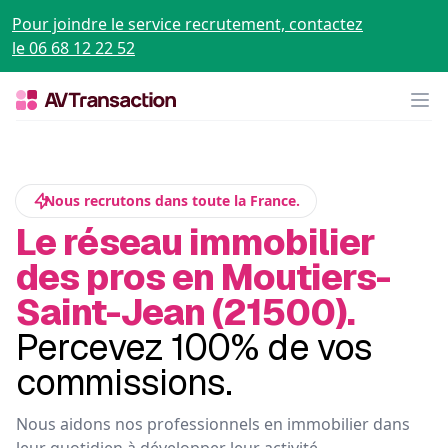
Pour joindre le service recrutement, contactez
le 06 68 12 22 52
Op
Nous recrutons dans toute la France.
Le réseau immobilier
des pros en Moutiers-
Saint-Jean (21500).
Percevez 100% de vos
commissions.
Nous aidons nos professionnels en immobilier dans