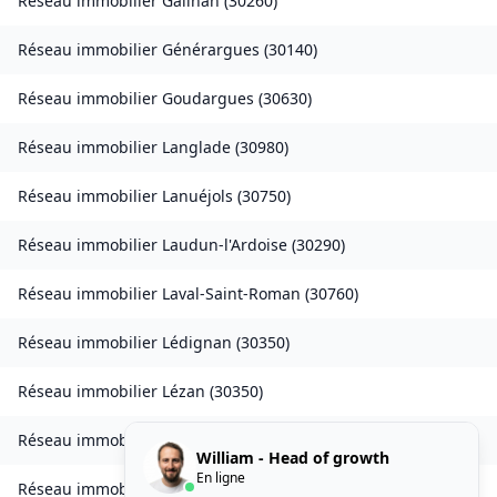
Réseau immobilier
Gailhan
(
30260
)
Réseau immobilier
Générargues
(
30140
)
Réseau immobilier
Goudargues
(
30630
)
Réseau immobilier
Langlade
(
30980
)
Réseau immobilier
Lanuéjols
(
30750
)
Réseau immobilier
Laudun-l'Ardoise
(
30290
)
Réseau immobilier
Laval-Saint-Roman
(
30760
)
Réseau immobilier
Lédignan
(
30350
)
Réseau immobilier
Lézan
(
30350
)
Réseau immobilier
Lirac
(
30126
)
William - Head of growth
En ligne
Réseau immobilier
Logrian-Florian
(
30610
)