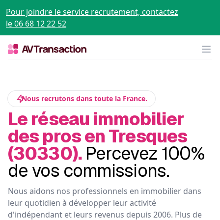
Pour joindre le service recrutement, contactez
le 06 68 12 22 52
Op
Nous recrutons dans toute la France.
Le réseau immobilier
des pros en Tresques
(30330).
Percevez 100%
de vos commissions.
Nous aidons nos professionnels en immobilier dans
leur quotidien à développer leur activité
d'indépendant et leurs revenus depuis 2006. Plus de