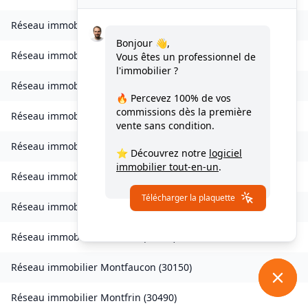
Réseau immobilier
Les Mages
(
30960
)
Bonjour 👋,
Réseau immobilier
Malons-et-Elze
(
30450
)
Vous êtes un professionnel de
l'immobilier ?
Réseau immobilier
Mauressargues
(
30350
)
🔥 Percevez
100% de vos
commissions
dès la première
Réseau immobilier
Méjannes-le-Clap
(
30430
)
vente sans condition.
Réseau immobilier
Meyrannes
(
30410
)
⭐ Découvrez notre
logiciel
immobilier tout-en-un
.
Réseau immobilier
Monoblet
(
30170
)
Télécharger la plaquette
Réseau immobilier
Mons
(
30340
)
Réseau immobilier
Monteils
(
30360
)
Réseau immobilier
Montfaucon
(
30150
)
Réseau immobilier
Montfrin
(
30490
)