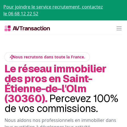
Pour joindre le service recrutement, contactez
le 06 68 12 22 52
Op
Nous recrutons dans toute la France.
Le réseau immobilier
des pros en Saint-
Étienne-de-l'Olm
(30360).
Percevez 100%
de vos commissions.
Nous aidons nos professionnels en immobilier dans