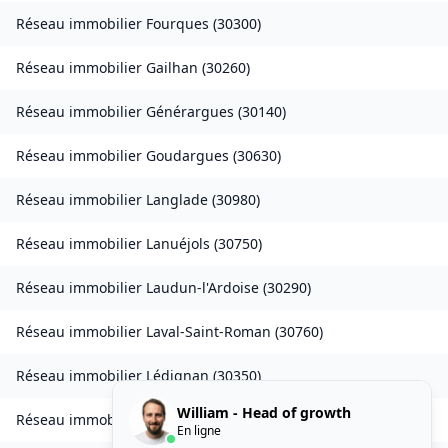
Réseau immobilier
Fourques
(
30300
)
Réseau immobilier
Gailhan
(
30260
)
Réseau immobilier
Générargues
(
30140
)
Réseau immobilier
Goudargues
(
30630
)
Réseau immobilier
Langlade
(
30980
)
Réseau immobilier
Lanuéjols
(
30750
)
Réseau immobilier
Laudun-l'Ardoise
(
30290
)
Réseau immobilier
Laval-Saint-Roman
(
30760
)
Réseau immobilier
Lédignan
(
30350
)
William - Head of growth
Réseau immobilier
Lézan
(
30350
)
En ligne