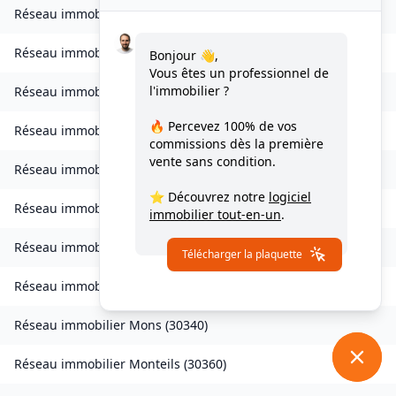
Réseau immobilier
Lirac
(
30126
)
Réseau immobilier
Logrian-Florian
(
30610
)
Bonjour 👋,
Vous êtes un professionnel de
l'immobilier ?
Réseau immobilier
Les Mages
(
30960
)
🔥 Percevez
100% de vos
Réseau immobilier
Malons-et-Elze
(
30450
)
commissions
dès la première
vente sans condition.
Réseau immobilier
Mauressargues
(
30350
)
⭐ Découvrez notre
logiciel
Réseau immobilier
Méjannes-le-Clap
(
30430
)
immobilier tout-en-un
.
Réseau immobilier
Meyrannes
(
30410
)
Télécharger la plaquette
Réseau immobilier
Monoblet
(
30170
)
Réseau immobilier
Mons
(
30340
)
Réseau immobilier
Monteils
(
30360
)