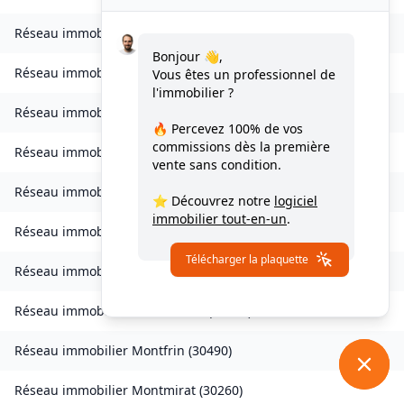
Réseau immobilier
Malons-et-Elze
(
30450
)
Bonjour 👋,
Réseau immobilier
Mauressargues
(
30350
)
Vous êtes un professionnel de
l'immobilier ?
Réseau immobilier
Méjannes-le-Clap
(
30430
)
🔥 Percevez
100% de vos
commissions
dès la première
Réseau immobilier
Meyrannes
(
30410
)
vente sans condition.
Réseau immobilier
Monoblet
(
30170
)
⭐ Découvrez notre
logiciel
immobilier tout-en-un
.
Réseau immobilier
Mons
(
30340
)
Télécharger la plaquette
Réseau immobilier
Monteils
(
30360
)
Réseau immobilier
Montfaucon
(
30150
)
Réseau immobilier
Montfrin
(
30490
)
Réseau immobilier
Montmirat
(
30260
)