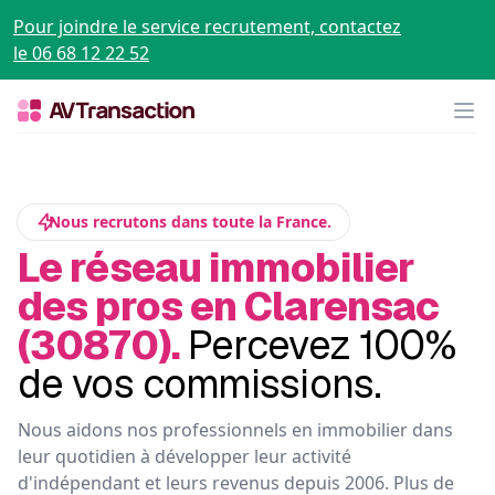
Pour joindre le service recrutement, contactez
le 06 68 12 22 52
Op
Nous recrutons dans toute la France.
Le réseau immobilier
des pros en Clarensac
(30870).
Percevez 100%
de vos commissions.
Nous aidons nos professionnels en immobilier dans
leur quotidien à développer leur activité
d'indépendant et leurs revenus depuis 2006. Plus de