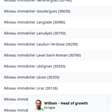
Réseau immobilier
Générargues
(
30140
)
Réseau immobilier
Goudargues
(
30630
)
Réseau immobilier
Langlade
(
30980
)
Réseau immobilier
Lanuéjols
(
30750
)
Réseau immobilier
Laudun-l'Ardoise
(
30290
)
Réseau immobilier
Laval-Saint-Roman
(
30760
)
Réseau immobilier
Lédignan
(
30350
)
Réseau immobilier
Lézan
(
30350
)
Réseau immobilier
Lirac
(
30126
)
Réseau immobilier
Logrian-Florian
(
30610
)
William - Head of growth
En ligne
Réseau immobilier
Les Mages
(
30960
)