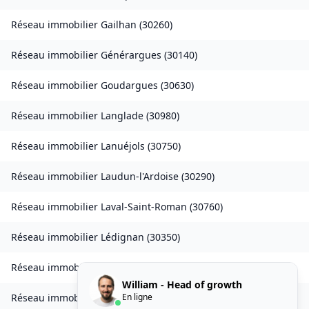
Réseau immobilier
Gailhan
(
30260
)
Réseau immobilier
Générargues
(
30140
)
Réseau immobilier
Goudargues
(
30630
)
Réseau immobilier
Langlade
(
30980
)
Réseau immobilier
Lanuéjols
(
30750
)
Réseau immobilier
Laudun-l'Ardoise
(
30290
)
Réseau immobilier
Laval-Saint-Roman
(
30760
)
Réseau immobilier
Lédignan
(
30350
)
Réseau immobilier
Lézan
(
30350
)
William - Head of growth
En ligne
Réseau immobilier
Lirac
(
30126
)