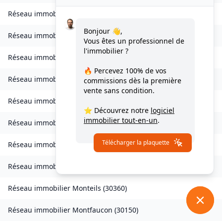
Réseau immobilier
Logrian-Florian
(
30610
)
Bonjour 👋,
Réseau immobilier
Les Mages
(
30960
)
Vous êtes un professionnel de
l'immobilier ?
Réseau immobilier
Malons-et-Elze
(
30450
)
🔥 Percevez
100% de vos
Réseau immobilier
Mauressargues
(
30350
)
commissions
dès la première
vente sans condition.
Réseau immobilier
Méjannes-le-Clap
(
30430
)
⭐ Découvrez notre
logiciel
immobilier tout-en-un
.
Réseau immobilier
Meyrannes
(
30410
)
Télécharger la plaquette
Réseau immobilier
Monoblet
(
30170
)
Réseau immobilier
Mons
(
30340
)
Réseau immobilier
Monteils
(
30360
)
Réseau immobilier
Montfaucon
(
30150
)