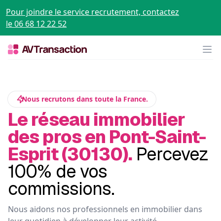
Pour joindre le service recrutement, contactez
le 06 68 12 22 52
Op
Nous recrutons dans toute la France.
Le réseau immobilier
des pros en Pont-Saint-
Esprit (30130).
Percevez
100% de vos
commissions.
Nous aidons nos professionnels en immobilier dans