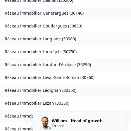
Réseau immobilier
Gailhan
(
30260
)
Réseau immobilier
Générargues
(
30140
)
Réseau immobilier
Goudargues
(
30630
)
Réseau immobilier
Langlade
(
30980
)
Réseau immobilier
Lanuéjols
(
30750
)
Réseau immobilier
Laudun-l'Ardoise
(
30290
)
Réseau immobilier
Laval-Saint-Roman
(
30760
)
Réseau immobilier
Lédignan
(
30350
)
Réseau immobilier
Lézan
(
30350
)
Réseau immobilier
Lirac
(
30126
)
William - Head of growth
En ligne
Réseau immobilier
Logrian-Florian
(
30610
)