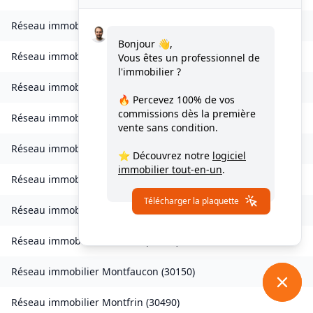
Réseau immobilier
Les Mages
(
30960
)
Bonjour 👋,
Réseau immobilier
Malons-et-Elze
(
30450
)
Vous êtes un professionnel de
l'immobilier ?
Réseau immobilier
Mauressargues
(
30350
)
🔥 Percevez
100% de vos
commissions
dès la première
Réseau immobilier
Méjannes-le-Clap
(
30430
)
vente sans condition.
Réseau immobilier
Meyrannes
(
30410
)
⭐ Découvrez notre
logiciel
immobilier tout-en-un
.
Réseau immobilier
Monoblet
(
30170
)
Télécharger la plaquette
Réseau immobilier
Mons
(
30340
)
Réseau immobilier
Monteils
(
30360
)
Réseau immobilier
Montfaucon
(
30150
)
Réseau immobilier
Montfrin
(
30490
)