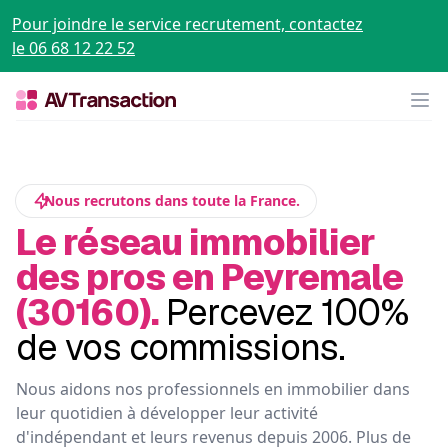
Pour joindre le service recrutement, contactez
le 06 68 12 22 52
Op
Nous recrutons dans toute la France.
Le réseau immobilier
des pros en Peyremale
(30160).
Percevez 100%
de vos commissions.
Nous aidons nos professionnels en immobilier dans
leur quotidien à développer leur activité
d'indépendant et leurs revenus depuis 2006. Plus de