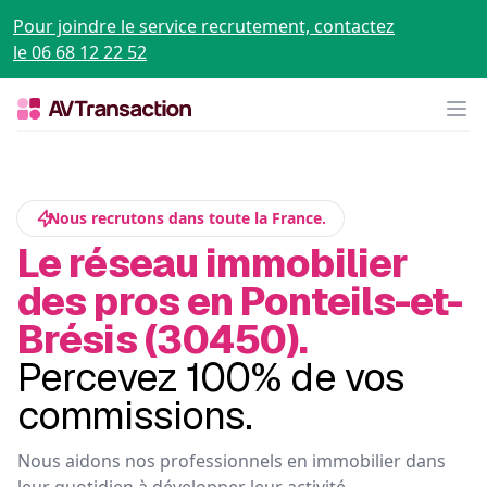
Pour joindre le service recrutement, contactez
le 06 68 12 22 52
Op
Nous recrutons dans toute la France.
Le réseau immobilier
des pros en Ponteils-et-
Brésis (30450).
Percevez 100% de vos
commissions.
Nous aidons nos professionnels en immobilier dans