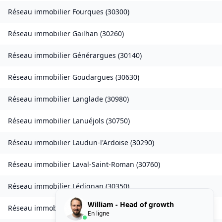
Réseau immobilier
Fourques
(
30300
)
Réseau immobilier
Gailhan
(
30260
)
Réseau immobilier
Générargues
(
30140
)
Réseau immobilier
Goudargues
(
30630
)
Réseau immobilier
Langlade
(
30980
)
Réseau immobilier
Lanuéjols
(
30750
)
Réseau immobilier
Laudun-l'Ardoise
(
30290
)
Réseau immobilier
Laval-Saint-Roman
(
30760
)
Réseau immobilier
Lédignan
(
30350
)
William - Head of growth
Réseau immobilier
Lézan
(
30350
)
En ligne