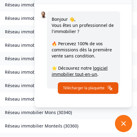
Réseau immobilier
Lirac
(
30126
)
Réseau immobilier
Logrian-Florian
(
30610
)
Bonjour 👋,
Vous êtes un professionnel de
l'immobilier ?
Réseau immobilier
Les Mages
(
30960
)
🔥 Percevez
100% de vos
Réseau immobilier
Malons-et-Elze
(
30450
)
commissions
dès la première
vente sans condition.
Réseau immobilier
Mauressargues
(
30350
)
⭐ Découvrez notre
logiciel
Réseau immobilier
Méjannes-le-Clap
(
30430
)
immobilier tout-en-un
.
Réseau immobilier
Meyrannes
(
30410
)
Télécharger la plaquette
Réseau immobilier
Monoblet
(
30170
)
Réseau immobilier
Mons
(
30340
)
Réseau immobilier
Monteils
(
30360
)