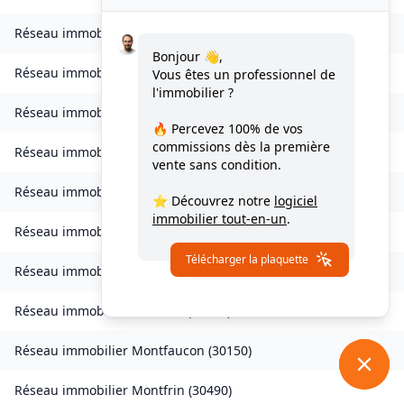
Réseau immobilier
Les Mages
(
30960
)
Bonjour 👋,
Réseau immobilier
Malons-et-Elze
(
30450
)
Vous êtes un professionnel de
l'immobilier ?
Réseau immobilier
Mauressargues
(
30350
)
🔥 Percevez
100% de vos
commissions
dès la première
Réseau immobilier
Méjannes-le-Clap
(
30430
)
vente sans condition.
Réseau immobilier
Meyrannes
(
30410
)
⭐ Découvrez notre
logiciel
immobilier tout-en-un
.
Réseau immobilier
Monoblet
(
30170
)
Télécharger la plaquette
Réseau immobilier
Mons
(
30340
)
Réseau immobilier
Monteils
(
30360
)
Réseau immobilier
Montfaucon
(
30150
)
Réseau immobilier
Montfrin
(
30490
)