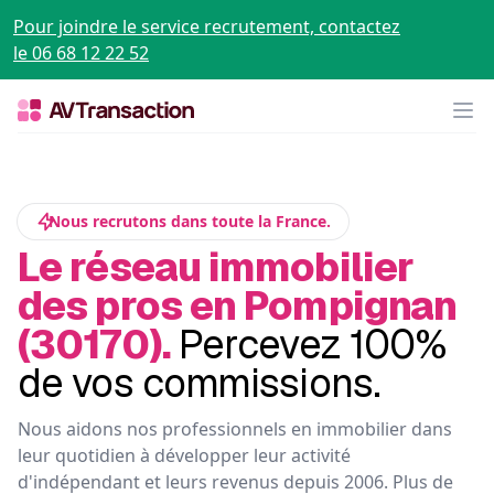
Pour joindre le service recrutement, contactez
le 06 68 12 22 52
Op
Nous recrutons dans toute la France.
Le réseau immobilier
des pros en Pompignan
(30170).
Percevez 100%
de vos commissions.
Nous aidons nos professionnels en immobilier dans
leur quotidien à développer leur activité
d'indépendant et leurs revenus depuis 2006. Plus de