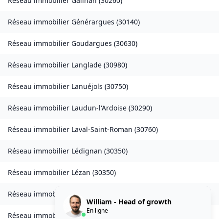
Réseau immobilier
Gailhan
(
30260
)
Réseau immobilier
Générargues
(
30140
)
Réseau immobilier
Goudargues
(
30630
)
Réseau immobilier
Langlade
(
30980
)
Réseau immobilier
Lanuéjols
(
30750
)
Réseau immobilier
Laudun-l'Ardoise
(
30290
)
Réseau immobilier
Laval-Saint-Roman
(
30760
)
Réseau immobilier
Lédignan
(
30350
)
Réseau immobilier
Lézan
(
30350
)
Réseau immobilier
Lirac
(
30126
)
William - Head of growth
En ligne
Réseau immobilier
Logrian-Florian
(
30610
)