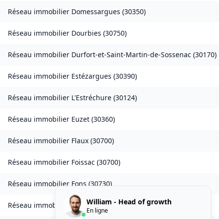
Réseau immobilier
Domessargues
(
30350
)
Réseau immobilier
Dourbies
(
30750
)
Réseau immobilier
Durfort-et-Saint-Martin-de-Sossenac
(
30170
)
Réseau immobilier
Estézargues
(
30390
)
Réseau immobilier
L'Estréchure
(
30124
)
Réseau immobilier
Euzet
(
30360
)
Réseau immobilier
Flaux
(
30700
)
Réseau immobilier
Foissac
(
30700
)
Réseau immobilier
Fons
(
30730
)
William - Head of growth
Réseau immobilier
Fons-sur-Lussan
(
30580
)
En ligne