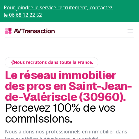
Pour joindre le service recrutement, contactez
le 06 68 12 22 52
Op
Nous recrutons dans toute la France.
Le réseau immobilier
des pros en Saint-Jean-
de-Valériscle (30960).
Percevez 100% de vos
commissions.
Nous aidons nos professionnels en immobilier dans