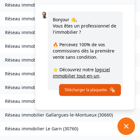
Réseau immobilier
Fontanès
(
30250
)
Réseau immobilier
Fontarèches
(
30580
)
Bonjour 👋,
Vous êtes un professionnel de
l'immobilier ?
Réseau immobilier
Fournès
(
30210
)
🔥 Percevez
100% de vos
Réseau immobilier
Fourques
(
30300
)
commissions
dès la première
vente sans condition.
Réseau immobilier
Fressac
(
30170
)
⭐ Découvrez notre
logiciel
Réseau immobilier
Gagnières
(
30160
)
immobilier tout-en-un
.
Réseau immobilier
Gailhan
(
30260
)
Télécharger la plaquette
Réseau immobilier
Gajan
(
30730
)
Réseau immobilier
Gallargues-le-Montueux
(
30660
)
Réseau immobilier
Le Garn
(
30760
)