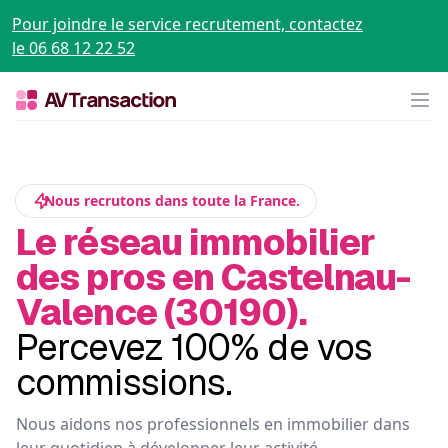
Pour joindre le service recrutement, contactez
le 06 68 12 22 52
Op
Nous recrutons dans toute la France.
Le réseau immobilier
des pros en Castelnau-
Valence (30190).
Percevez 100% de vos
commissions.
Nous aidons nos professionnels en immobilier dans