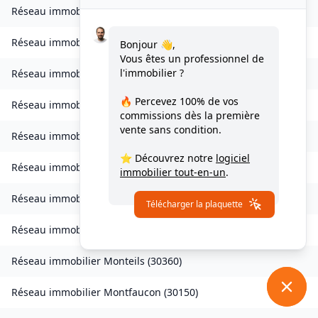
Réseau immobilier
Logrian-Florian
(
30610
)
Réseau immobilier
Les Mages
(
30960
)
Bonjour 👋,
Vous êtes un professionnel de
l'immobilier ?
Réseau immobilier
Malons-et-Elze
(
30450
)
🔥 Percevez
100% de vos
Réseau immobilier
Mauressargues
(
30350
)
commissions
dès la première
vente sans condition.
Réseau immobilier
Méjannes-le-Clap
(
30430
)
⭐ Découvrez notre
logiciel
Réseau immobilier
Meyrannes
(
30410
)
immobilier tout-en-un
.
Réseau immobilier
Monoblet
(
30170
)
Télécharger la plaquette
Réseau immobilier
Mons
(
30340
)
Réseau immobilier
Monteils
(
30360
)
Réseau immobilier
Montfaucon
(
30150
)