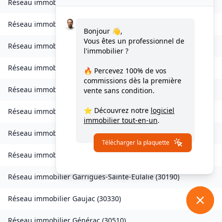
Réseau immobilier
Fourques
(
30300
)
Réseau immobilier
Fressac
(
30170
)
Bonjour 👋,
Vous êtes un professionnel de
Réseau immobilier
Gagnières
(
30160
)
l'immobilier ?
Réseau immobilier
Gailhan
(
30260
)
🔥 Percevez
100% de vos
commissions
dès la première
Réseau immobilier
Gajan
(
30730
)
vente sans condition.
⭐ Découvrez notre
logiciel
Réseau immobilier
Gallargues-le-Montueux
(
30660
)
immobilier tout-en-un
.
Réseau immobilier
Le Garn
(
30760
)
Télécharger la plaquette
Réseau immobilier
Garons
(
30128
)
Réseau immobilier
Garrigues-Sainte-Eulalie
(
30190
)
Réseau immobilier
Gaujac
(
30330
)
Réseau immobilier
Générac
(
30510
)