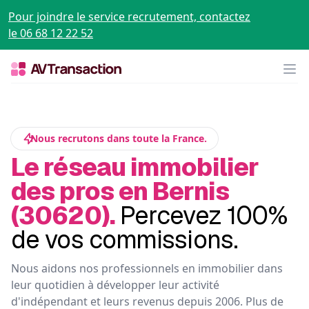
Pour joindre le service recrutement, contactez
le 06 68 12 22 52
Op
Nous recrutons dans toute la France.
Le réseau immobilier
des pros en Bernis
(30620).
Percevez 100%
de vos commissions.
Nous aidons nos professionnels en immobilier dans
leur quotidien à développer leur activité
d'indépendant et leurs revenus depuis 2006. Plus de