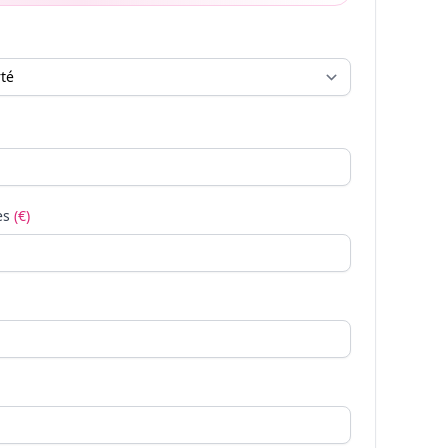
es
(€)