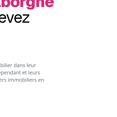
lborgne
evez
ilier dans leur
épendant et leurs
lers immobiliers en