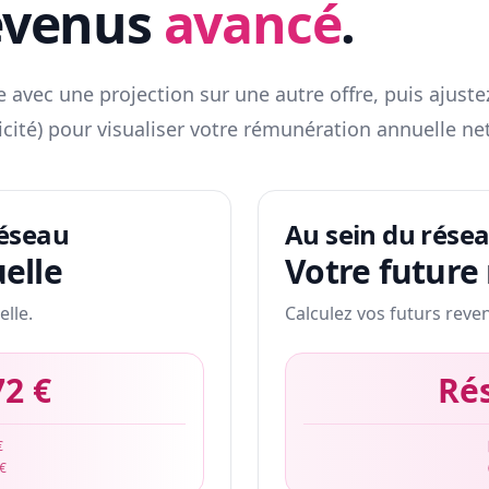
evenus
avancé
.
 avec une projection sur une autre offre, puis ajuste
icité) pour visualiser votre rémunération annuelle net
réseau
Au sein du rése
elle
Votre future
elle.
Calculez vos futurs reve
72 €
Ré
€
 €