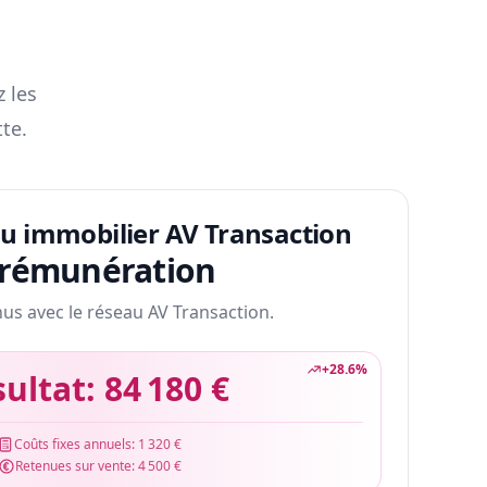
z les
te.
au immobilier AV Transaction
 rémunération
nus avec le réseau AV Transaction.
+
28.6
%
sultat:
84 180 €
Coûts fixes annuels:
1 320 €
Retenues sur vente:
4 500 €