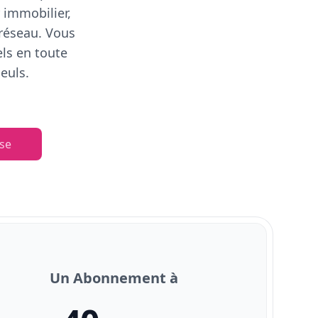
 immobilier,
 réseau. Vous
els en toute
euls.
se
Un Abonnement à