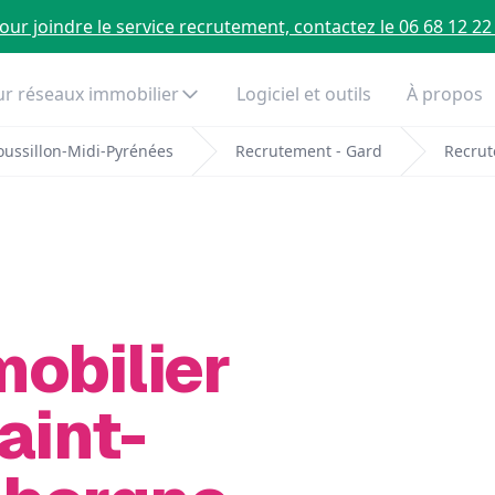
our joindre le service recrutement, contactez le 06 68 12 22
r réseaux immobilier
Logiciel et outils
À propos
ussillon-Midi-Pyrénées
Recrutement - Gard
Recrut
mobilier
aint-