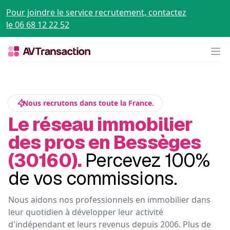
Pour joindre le service recrutement, contactez
le 06 68 12 22 52
Op
Nous recrutons dans toute la France.
Le réseau immobilier
des pros en Bessèges
(30160).
Percevez 100%
de vos commissions.
Nous aidons nos professionnels en immobilier dans
leur quotidien à développer leur activité
d'indépendant et leurs revenus depuis 2006. Plus de