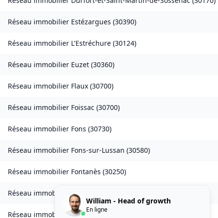
Réseau immobilier
Durfort-et-Saint-Martin-de-Sossenac
(
30170
)
Réseau immobilier
Estézargues
(
30390
)
Réseau immobilier
L'Estréchure
(
30124
)
Réseau immobilier
Euzet
(
30360
)
Réseau immobilier
Flaux
(
30700
)
Réseau immobilier
Foissac
(
30700
)
Réseau immobilier
Fons
(
30730
)
Réseau immobilier
Fons-sur-Lussan
(
30580
)
Réseau immobilier
Fontanès
(
30250
)
Réseau immobilier
Fontarèches
(
30580
)
William - Head of growth
En ligne
Réseau immobilier
Fournès
(
30210
)