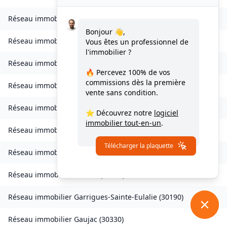
Réseau immobilier
Fourques
(
30300
)
Bonjour 👋,
Réseau immobilier
Fressac
(
30170
)
Vous êtes un professionnel de
l'immobilier ?
Réseau immobilier
Gagnières
(
30160
)
🔥 Percevez
100% de vos
commissions
dès la première
Réseau immobilier
Gailhan
(
30260
)
vente sans condition.
Réseau immobilier
Gajan
(
30730
)
⭐ Découvrez notre
logiciel
immobilier tout-en-un
.
Réseau immobilier
Gallargues-le-Montueux
(
30660
)
Télécharger la plaquette
Réseau immobilier
Le Garn
(
30760
)
Réseau immobilier
Garons
(
30128
)
Réseau immobilier
Garrigues-Sainte-Eulalie
(
30190
)
Réseau immobilier
Gaujac
(
30330
)