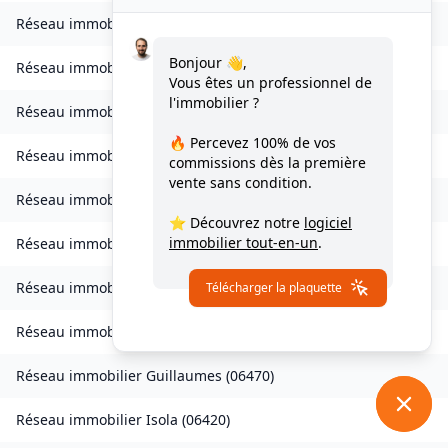
Réseau immobilier
Châteauneuf-d'Entraunes
(
06470
)
Bonjour 👋,
Réseau immobilier
Collongues
(
06910
)
Vous êtes un professionnel de
l'immobilier ?
Réseau immobilier
Drap
(
06340
)
🔥 Percevez
100% de vos
Réseau immobilier
Escragnolles
(
06460
)
commissions
dès la première
vente sans condition.
Réseau immobilier
Gattières
(
06510
)
⭐ Découvrez notre
logiciel
immobilier tout-en-un
.
Réseau immobilier
La Gaude
(
06610
)
Réseau immobilier
Gilette
(
06830
)
Télécharger la plaquette
Réseau immobilier
Gorbio
(
06500
)
Réseau immobilier
Guillaumes
(
06470
)
Réseau immobilier
Isola
(
06420
)