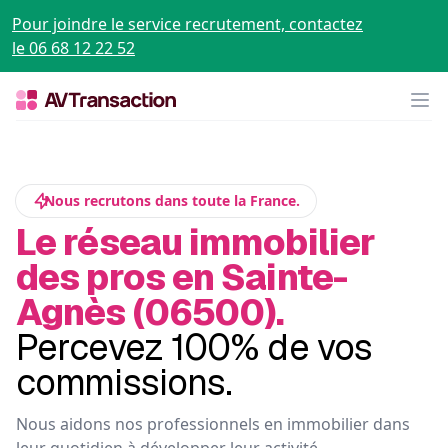
Pour joindre le service recrutement, contactez
le 06 68 12 22 52
Op
Nous recrutons dans toute la France.
Le réseau immobilier
des pros en Sainte-
Agnès (06500).
Percevez 100% de vos
commissions.
Nous aidons nos professionnels en immobilier dans