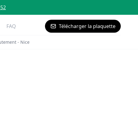
 52
FAQ
Télécharger la plaquette
utement - Nice