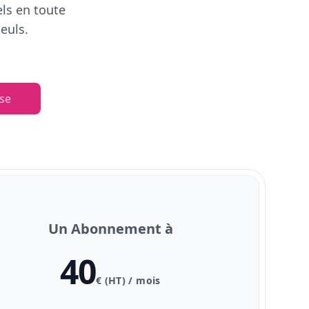
els en toute
euls.
se
Un Abonnement à
40
€ (HT) / mois