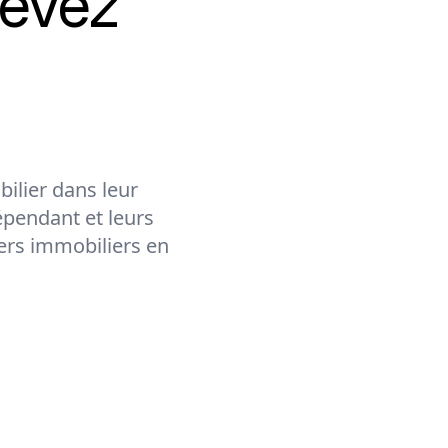
evez
ilier dans leur
épendant et leurs
lers immobiliers en