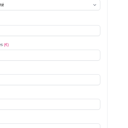
es
(€)