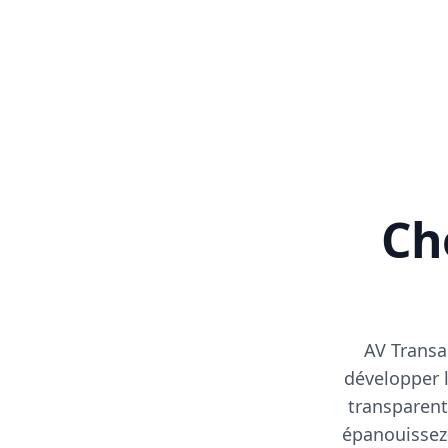
Cho
AV Transa
développer l
transparent
épanouissez-