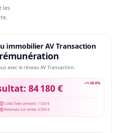
z les
te.
au immobilier AV Transaction
 rémunération
nus avec le réseau AV Transaction.
+
28.6
%
sultat:
84 180 €
Coûts fixes annuels:
1 320 €
Retenues sur vente:
4 500 €