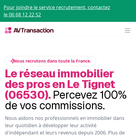
Pour joindre le service recrutement, contactez
le 06 68 12 22 52
Op
Nous recrutons dans toute la France.
Le réseau immobilier
des pros en Le Tignet
(06530).
Percevez 100%
de vos commissions.
Nous aidons nos professionnels en immobilier dans
leur quotidien à développer leur activité
d'indépendant et leurs revenus depuis 2006. Plus de