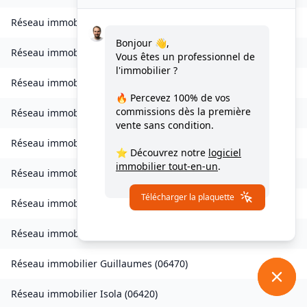
Réseau immobilier
Châteauneuf-d'Entraunes
(
06470
)
Bonjour 👋,
Réseau immobilier
Collongues
(
06910
)
Vous êtes un professionnel de
l'immobilier ?
Réseau immobilier
Drap
(
06340
)
🔥 Percevez
100% de vos
commissions
dès la première
Réseau immobilier
Escragnolles
(
06460
)
vente sans condition.
Réseau immobilier
Gattières
(
06510
)
⭐ Découvrez notre
logiciel
immobilier tout-en-un
.
Réseau immobilier
La Gaude
(
06610
)
Télécharger la plaquette
Réseau immobilier
Gilette
(
06830
)
Réseau immobilier
Gorbio
(
06500
)
Réseau immobilier
Guillaumes
(
06470
)
Réseau immobilier
Isola
(
06420
)