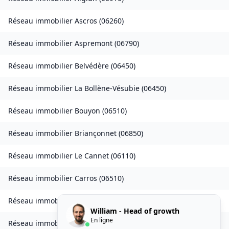
Réseau immobilier
Ascros
(
06260
)
Réseau immobilier
Aspremont
(
06790
)
Réseau immobilier
Belvédère
(
06450
)
Réseau immobilier
La Bollène-Vésubie
(
06450
)
Réseau immobilier
Bouyon
(
06510
)
Réseau immobilier
Briançonnet
(
06850
)
Réseau immobilier
Le Cannet
(
06110
)
Réseau immobilier
Carros
(
06510
)
Réseau immobilier
Castellar
(
06500
)
William - Head of growth
En ligne
Réseau immobilier
Castillon
(
06500
)