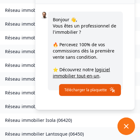
Réseau immobilier
Collongues
(
06910
)
Bonjour 👋,
Réseau immobilier
Drap
(
06340
)
Vous êtes un professionnel de
l'immobilier ?
Réseau immobilier
Escragnolles
(
06460
)
🔥 Percevez
100% de vos
commissions
dès la première
Réseau immobilier
Gattières
(
06510
)
vente sans condition.
Réseau immobilier
La Gaude
(
06610
)
⭐ Découvrez notre
logiciel
immobilier tout-en-un
.
Réseau immobilier
Gilette
(
06830
)
Télécharger la plaquette
Réseau immobilier
Gorbio
(
06500
)
Réseau immobilier
Guillaumes
(
06470
)
Réseau immobilier
Isola
(
06420
)
Réseau immobilier
Lantosque
(
06450
)