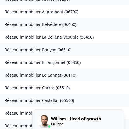
Réseau immobilier
Aspremont
(
06790
)
Réseau immobilier
Belvédère
(
06450
)
Réseau immobilier
La Bollène-Vésubie
(
06450
)
Réseau immobilier
Bouyon
(
06510
)
Réseau immobilier
Briançonnet
(
06850
)
Réseau immobilier
Le Cannet
(
06110
)
Réseau immobilier
Carros
(
06510
)
Réseau immobilier
Castellar
(
06500
)
Réseau immobilier
Castillon
(
06500
)
William - Head of growth
En ligne
Réseau immobilier
Châteauneuf-d'Entraunes
(
06470
)