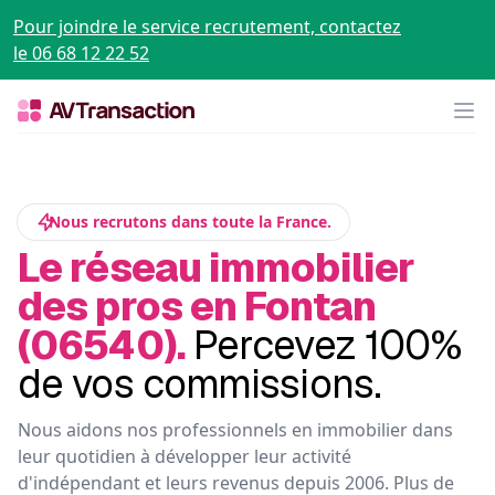
Pour joindre le service recrutement, contactez
le 06 68 12 22 52
Op
Nous recrutons dans toute la France.
Le réseau immobilier
des pros en Fontan
(06540).
Percevez 100%
de vos commissions.
Nous aidons nos professionnels en immobilier dans
leur quotidien à développer leur activité
d'indépendant et leurs revenus depuis 2006. Plus de