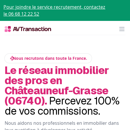
Pour joindre le service recrutement, contactez
le 06 68 12 22 52
Op
Nous recrutons dans toute la France.
Le réseau immobilier
des pros en
Châteauneuf-Grasse
(06740).
Percevez 100%
de vos commissions.
Nous aidons nos professionnels en immobilier dans