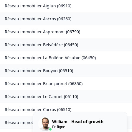
Réseau immobilier
Aiglun
(
06910
)
Réseau immobilier
Ascros
(
06260
)
Réseau immobilier
Aspremont
(
06790
)
Réseau immobilier
Belvédère
(
06450
)
Réseau immobilier
La Bollène-Vésubie
(
06450
)
Réseau immobilier
Bouyon
(
06510
)
Réseau immobilier
Briançonnet
(
06850
)
Réseau immobilier
Le Cannet
(
06110
)
Réseau immobilier
Carros
(
06510
)
William - Head of growth
Réseau immobilier
Castellar
(
06500
)
En ligne