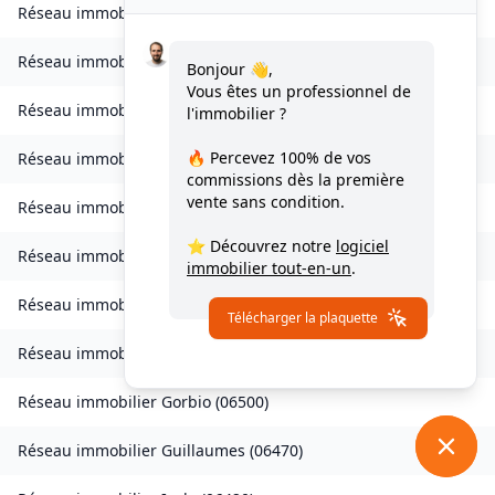
Réseau immobilier
Castillon
(
06500
)
Réseau immobilier
Châteauneuf-d'Entraunes
(
06470
)
Bonjour 👋,
Vous êtes un professionnel de
Réseau immobilier
Collongues
(
06910
)
l'immobilier ?
🔥 Percevez
100% de vos
Réseau immobilier
Drap
(
06340
)
commissions
dès la première
vente sans condition.
Réseau immobilier
Escragnolles
(
06460
)
⭐ Découvrez notre
logiciel
Réseau immobilier
Gattières
(
06510
)
immobilier tout-en-un
.
Réseau immobilier
La Gaude
(
06610
)
Télécharger la plaquette
Réseau immobilier
Gilette
(
06830
)
Réseau immobilier
Gorbio
(
06500
)
Réseau immobilier
Guillaumes
(
06470
)