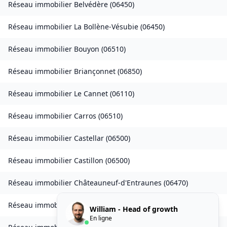
Réseau immobilier
Belvédère
(
06450
)
Réseau immobilier
La Bollène-Vésubie
(
06450
)
Réseau immobilier
Bouyon
(
06510
)
Réseau immobilier
Briançonnet
(
06850
)
Réseau immobilier
Le Cannet
(
06110
)
Réseau immobilier
Carros
(
06510
)
Réseau immobilier
Castellar
(
06500
)
Réseau immobilier
Castillon
(
06500
)
Réseau immobilier
Châteauneuf-d'Entraunes
(
06470
)
Réseau immobilier
Collongues
(
06910
)
William - Head of growth
En ligne