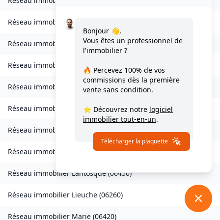
Réseau immobilier
Drap
(
06340
)
Réseau immobilier
Escragnolles
(
06460
)
Bonjour 👋,
Vous êtes un professionnel de
Réseau immobilier
Gattières
(
06510
)
l'immobilier ?
Réseau immobilier
La Gaude
(
06610
)
🔥 Percevez
100% de vos
commissions
dès la première
Réseau immobilier
Gilette
(
06830
)
vente sans condition.
Réseau immobilier
Gorbio
(
06500
)
⭐ Découvrez notre
logiciel
immobilier tout-en-un
.
Réseau immobilier
Guillaumes
(
06470
)
Télécharger la plaquette
Réseau immobilier
Isola
(
06420
)
Réseau immobilier
Lantosque
(
06450
)
Réseau immobilier
Lieuche
(
06260
)
Réseau immobilier
Marie
(
06420
)