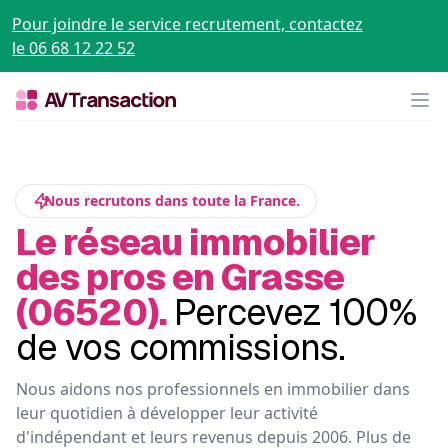
Pour joindre le service recrutement, contactez
le 06 68 12 22 52
Op
Nous recrutons dans toute la France.
Le réseau immobilier
des pros en Grasse
(06520).
Percevez 100%
de vos commissions.
Nous aidons nos professionnels en immobilier dans
leur quotidien à développer leur activité
d'indépendant et leurs revenus depuis 2006. Plus de