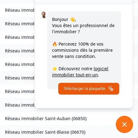
Réseau immobilier
La Roquette-sur-Siagne
(
06550
)
Bonjour 👋,
Réseau immobilier
La Roquette-sur-Var
(
06670
)
Vous êtes un professionnel de
l'immobilier ?
Réseau immobilier
Roubion
(
06420
)
🔥 Percevez
100% de vos
commissions
dès la première
Réseau immobilier
Roure
(
06420
)
vente sans condition.
Réseau immobilier
Le Rouret
(
06650
)
⭐ Découvrez notre
logiciel
immobilier tout-en-un
.
Réseau immobilier
Sainte-Agnès
(
06500
)
Télécharger la plaquette
Réseau immobilier
Saint-André-de-la-Roche
(
06730
)
Réseau immobilier
Saint-Antonin
(
06260
)
Réseau immobilier
Saint-Auban
(
06850
)
Réseau immobilier
Saint-Blaise
(
06670
)