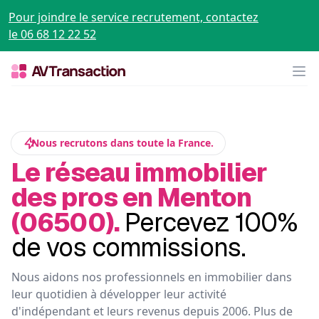
Pour joindre le service recrutement, contactez
le 06 68 12 22 52
Op
Nous recrutons dans toute la France.
Le réseau immobilier
des pros en Menton
(06500).
Percevez 100%
de vos commissions.
Nous aidons nos professionnels en immobilier dans
leur quotidien à développer leur activité
d'indépendant et leurs revenus depuis 2006. Plus de