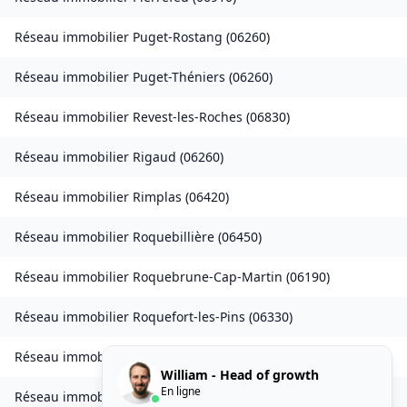
Réseau immobilier
Puget-Rostang
(
06260
)
Réseau immobilier
Puget-Théniers
(
06260
)
Réseau immobilier
Revest-les-Roches
(
06830
)
Réseau immobilier
Rigaud
(
06260
)
Réseau immobilier
Rimplas
(
06420
)
Réseau immobilier
Roquebillière
(
06450
)
Réseau immobilier
Roquebrune-Cap-Martin
(
06190
)
Réseau immobilier
Roquefort-les-Pins
(
06330
)
Réseau immobilier
Roquestéron
(
06910
)
William - Head of growth
En ligne
Réseau immobilier
La Roque-en-Provence
(
06910
)