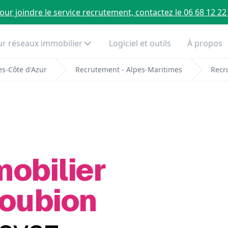
our joindre le service recrutement, contactez le 06 68 12 22
r réseaux immobilier
Logiciel et outils
À propos
s-Côte d'Azur
Recrutement - Alpes-Maritimes
Recr
mobilier
Roubion