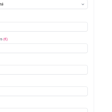
es
(€)