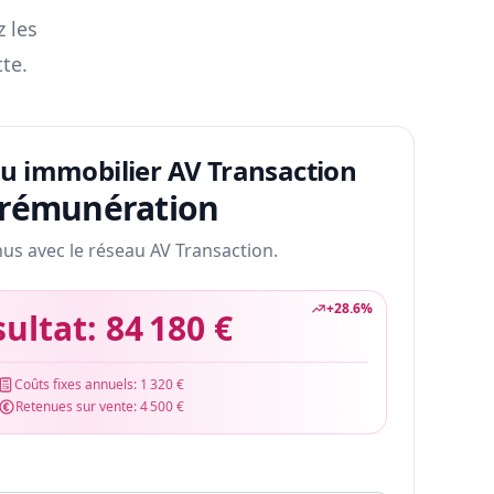
z les
te.
au immobilier AV Transaction
 rémunération
nus avec le réseau AV Transaction.
+
28.6
%
sultat:
84 180 €
Coûts fixes annuels:
1 320 €
Retenues sur vente:
4 500 €