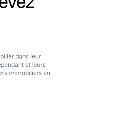
evez
ilier dans leur
épendant et leurs
lers immobiliers en