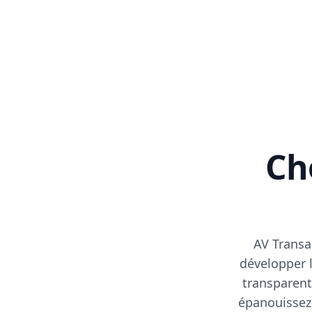
Cho
AV Transa
développer l
transparent
épanouissez-