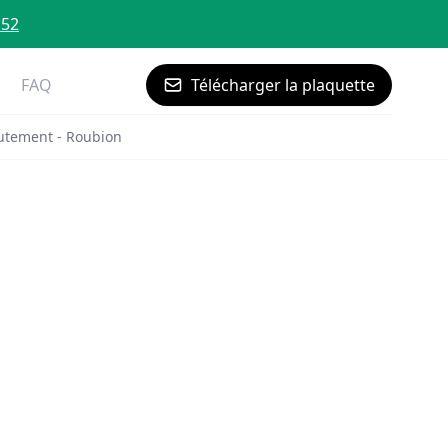
 52
FAQ
Télécharger la plaquette
utement - Roubion