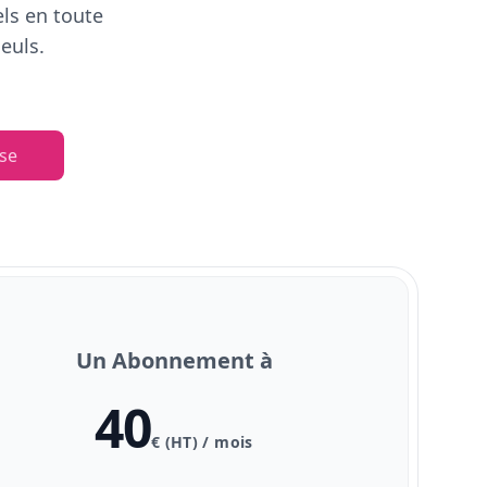
els en toute
euls.
se
Un Abonnement à
40
€ (HT) / mois