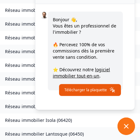
Réseau immobilier
Collongues
(
06910
)
Bonjour 👋,
Réseau immobilier
Drap
(
06340
)
Vous êtes un professionnel de
l'immobilier ?
Réseau immobilier
Escragnolles
(
06460
)
🔥 Percevez
100% de vos
commissions
dès la première
Réseau immobilier
Gattières
(
06510
)
vente sans condition.
Réseau immobilier
La Gaude
(
06610
)
⭐ Découvrez notre
logiciel
immobilier tout-en-un
.
Réseau immobilier
Gilette
(
06830
)
Télécharger la plaquette
Réseau immobilier
Gorbio
(
06500
)
Réseau immobilier
Guillaumes
(
06470
)
Réseau immobilier
Isola
(
06420
)
Réseau immobilier
Lantosque
(
06450
)