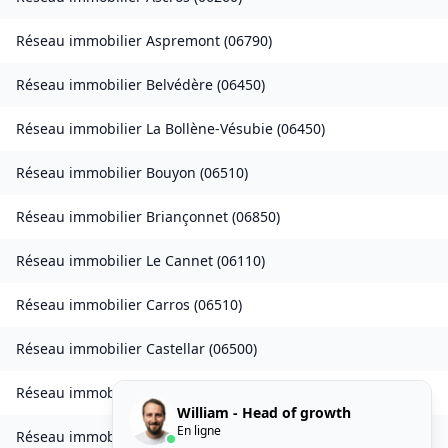
Réseau immobilier
Aspremont
(
06790
)
Réseau immobilier
Belvédère
(
06450
)
Réseau immobilier
La Bollène-Vésubie
(
06450
)
Réseau immobilier
Bouyon
(
06510
)
Réseau immobilier
Briançonnet
(
06850
)
Réseau immobilier
Le Cannet
(
06110
)
Réseau immobilier
Carros
(
06510
)
Réseau immobilier
Castellar
(
06500
)
Réseau immobilier
Castillon
(
06500
)
William - Head of growth
En ligne
Réseau immobilier
Châteauneuf-d'Entraunes
(
06470
)