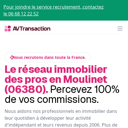
Pour joindre le service recrutement, contactez
le 06 68 12 22 52
Op
Nous recrutons dans toute la France.
Le réseau immobilier
des pros en Moulinet
(06380).
Percevez 100%
de vos commissions.
Nous aidons nos professionnels en immobilier dans
leur quotidien à développer leur activité
d'indépendant et leurs revenus depuis 2006. Plus de