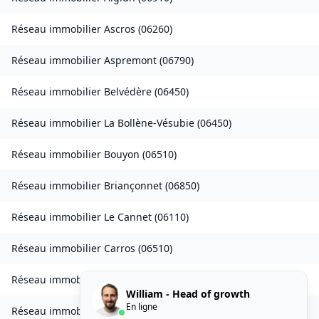
Réseau immobilier
Ascros
(
06260
)
Réseau immobilier
Aspremont
(
06790
)
Réseau immobilier
Belvédère
(
06450
)
Réseau immobilier
La Bollène-Vésubie
(
06450
)
Réseau immobilier
Bouyon
(
06510
)
Réseau immobilier
Briançonnet
(
06850
)
Réseau immobilier
Le Cannet
(
06110
)
Réseau immobilier
Carros
(
06510
)
Réseau immobilier
Castellar
(
06500
)
William - Head of growth
En ligne
Réseau immobilier
Castillon
(
06500
)