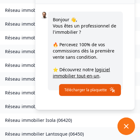
Réseau immobilier
Châteauneuf-d'Entraunes
(
06470
)
Bonjour 👋,
Réseau immobilier
Collongues
(
06910
)
Vous êtes un professionnel de
l'immobilier ?
Réseau immobilier
Drap
(
06340
)
🔥 Percevez
100% de vos
commissions
dès la première
Réseau immobilier
Escragnolles
(
06460
)
vente sans condition.
Réseau immobilier
Gattières
(
06510
)
⭐ Découvrez notre
logiciel
immobilier tout-en-un
.
Réseau immobilier
Gilette
(
06830
)
Télécharger la plaquette
Réseau immobilier
Gorbio
(
06500
)
Réseau immobilier
Guillaumes
(
06470
)
Réseau immobilier
Isola
(
06420
)
Réseau immobilier
Lantosque
(
06450
)