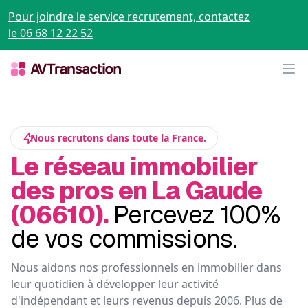
Pour joindre le service recrutement, contactez
le 06 68 12 22 52
Op
Nous recrutons dans toute la France.
Le réseau immobilier
des pros en La Gaude
(06610).
Percevez 100%
de vos commissions.
Nous aidons nos professionnels en immobilier dans
leur quotidien à développer leur activité
d'indépendant et leurs revenus depuis 2006. Plus de