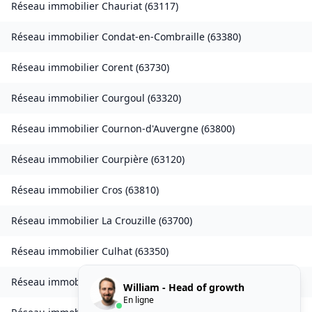
Réseau immobilier
Chauriat
(
63117
)
Réseau immobilier
Condat-en-Combraille
(
63380
)
Réseau immobilier
Corent
(
63730
)
Réseau immobilier
Courgoul
(
63320
)
Réseau immobilier
Cournon-d'Auvergne
(
63800
)
Réseau immobilier
Courpière
(
63120
)
Réseau immobilier
Cros
(
63810
)
Réseau immobilier
La Crouzille
(
63700
)
Réseau immobilier
Culhat
(
63350
)
Réseau immobilier
Durmignat
(
63700
)
William - Head of growth
En ligne