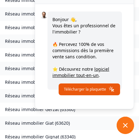
Réseau immobilier
Échandelys
(
63980
)
Réseau immobilier
Égliseneuve-des-Liards
(
63490
)
Bonjour 👋,
Vous êtes un professionnel de
Réseau immobilier
Églisolles
(
63840
)
l'immobilier ?
Réseau immobilier
Escoutoux
(
63300
)
🔥 Percevez
100% de vos
commissions
dès la première
Réseau immobilier
Espinasse
(
63390
)
vente sans condition.
Réseau immobilier
Espirat
(
63160
)
⭐ Découvrez notre
logiciel
immobilier tout-en-un
.
Réseau immobilier
Fayet-Ronaye
(
63630
)
Télécharger la plaquette
Réseau immobilier
Aulhat-Flat
(
63500
)
Réseau immobilier
Gerzat
(
63360
)
Réseau immobilier
Giat
(
63620
)
Réseau immobilier
Gignat
(
63340
)