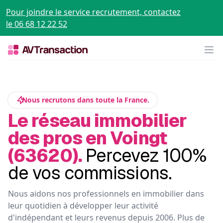
Pour joindre le service recrutement, contactez
le 06 68 12 22 52
Op
Nous recrutons dans toute la France.
Le réseau immobilier
des pros en Voingt
(63620).
Percevez 100%
de vos commissions.
Nous aidons nos professionnels en immobilier dans
leur quotidien à développer leur activité
d'indépendant et leurs revenus depuis 2006. Plus de