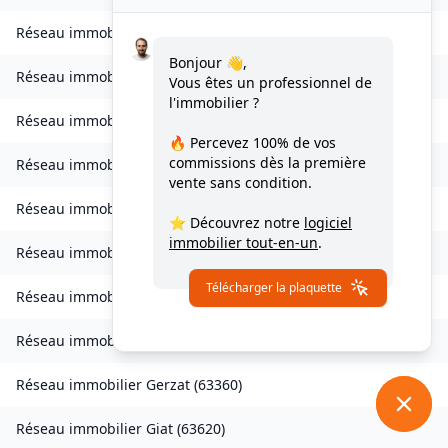
Réseau immobilier
Échandelys
(
63980
)
Bonjour 👋,
Réseau immobilier
Égliseneuve-des-Liards
(
63490
)
Vous êtes un professionnel de
l'immobilier ?
Réseau immobilier
Églisolles
(
63840
)
🔥 Percevez
100% de vos
commissions
dès la première
Réseau immobilier
Escoutoux
(
63300
)
vente sans condition.
Réseau immobilier
Espinasse
(
63390
)
⭐ Découvrez notre
logiciel
immobilier tout-en-un
.
Réseau immobilier
Espirat
(
63160
)
Télécharger la plaquette
Réseau immobilier
Fayet-Ronaye
(
63630
)
Réseau immobilier
Aulhat-Flat
(
63500
)
Réseau immobilier
Gerzat
(
63360
)
Réseau immobilier
Giat
(
63620
)