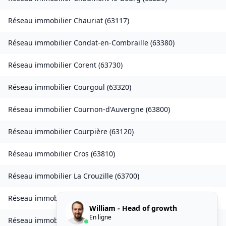
Réseau immobilier
Chauriat
(
63117
)
Réseau immobilier
Condat-en-Combraille
(
63380
)
Réseau immobilier
Corent
(
63730
)
Réseau immobilier
Courgoul
(
63320
)
Réseau immobilier
Cournon-d'Auvergne
(
63800
)
Réseau immobilier
Courpière
(
63120
)
Réseau immobilier
Cros
(
63810
)
Réseau immobilier
La Crouzille
(
63700
)
Réseau immobilier
Culhat
(
63350
)
William - Head of growth
En ligne
Réseau immobilier
Durmignat
(
63700
)