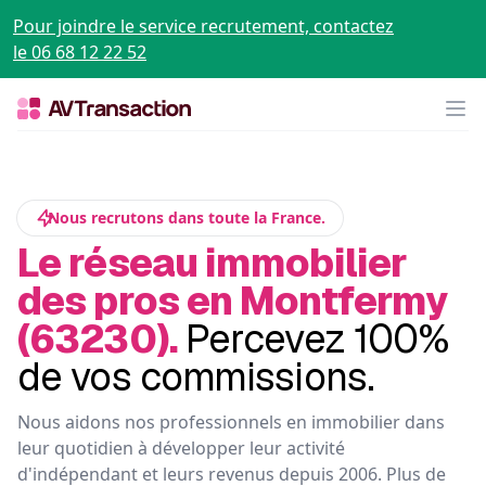
Pour joindre le service recrutement, contactez
le 06 68 12 22 52
Op
Nous recrutons dans toute la France.
Le réseau immobilier
des pros en Montfermy
(63230).
Percevez 100%
de vos commissions.
Nous aidons nos professionnels en immobilier dans
leur quotidien à développer leur activité
d'indépendant et leurs revenus depuis 2006. Plus de