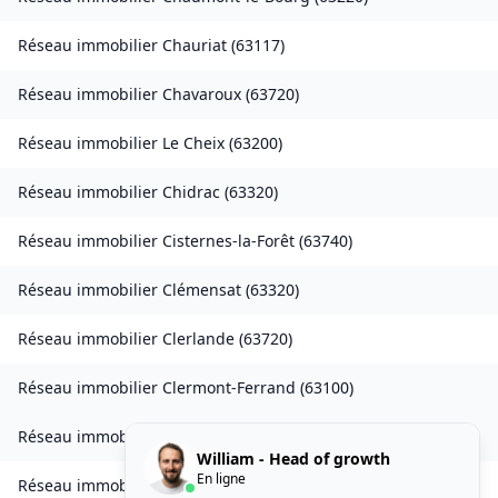
Réseau immobilier
Chauriat
(
63117
)
Réseau immobilier
Chavaroux
(
63720
)
Réseau immobilier
Le Cheix
(
63200
)
Réseau immobilier
Chidrac
(
63320
)
Réseau immobilier
Cisternes-la-Forêt
(
63740
)
Réseau immobilier
Clémensat
(
63320
)
Réseau immobilier
Clerlande
(
63720
)
Réseau immobilier
Clermont-Ferrand
(
63100
)
Réseau immobilier
Clermont-Ferrand
(
63000
)
William - Head of growth
En ligne
Réseau immobilier
Collanges
(
63340
)