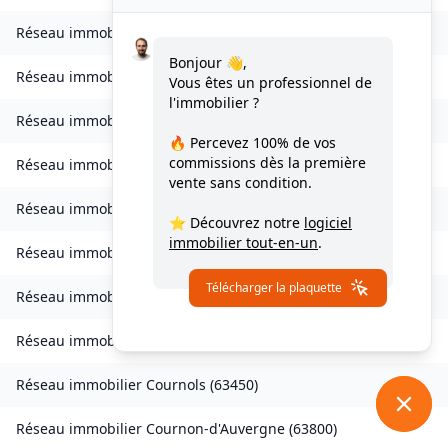
Réseau immobilier
Combrailles
(
63380
)
Bonjour 👋,
Réseau immobilier
Combronde
(
63460
)
Vous êtes un professionnel de
l'immobilier ?
Réseau immobilier
Compains
(
63610
)
🔥 Percevez
100% de vos
commissions
dès la première
Réseau immobilier
Condat-en-Combraille
(
63380
)
vente sans condition.
Réseau immobilier
Condat-lès-Montboissier
(
63490
)
⭐ Découvrez notre
logiciel
immobilier tout-en-un
.
Réseau immobilier
Corent
(
63730
)
Télécharger la plaquette
Réseau immobilier
Coudes
(
63114
)
Réseau immobilier
Courgoul
(
63320
)
Réseau immobilier
Cournols
(
63450
)
Réseau immobilier
Cournon-d'Auvergne
(
63800
)