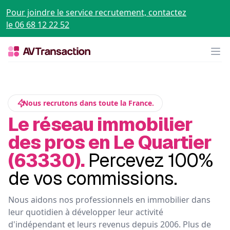
Pour joindre le service recrutement, contactez
le 06 68 12 22 52
Op
Nous recrutons dans toute la France.
Le réseau immobilier
des pros en Le Quartier
(63330).
Percevez 100%
de vos commissions.
Nous aidons nos professionnels en immobilier dans
leur quotidien à développer leur activité
d'indépendant et leurs revenus depuis 2006. Plus de