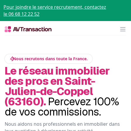
Pour joindre le service recrutement, contactez
le 06 68 12 22 52
Op
Nous recrutons dans toute la France.
Le réseau immobilier
des pros en Saint-
Julien-de-Coppel
(63160).
Percevez 100%
de vos commissions.
Nous aidons nos professionnels en immobilier dans