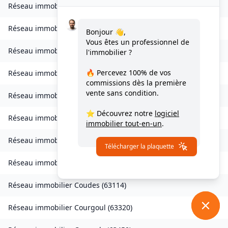
Réseau immobilier
Clermont-Ferrand
(
63000
)
Réseau immobilier
Collanges
(
63340
)
Bonjour 👋,
Vous êtes un professionnel de
Réseau immobilier
Combrailles
(
63380
)
l'immobilier ?
🔥 Percevez
100% de vos
Réseau immobilier
Combronde
(
63460
)
commissions
dès la première
vente sans condition.
Réseau immobilier
Compains
(
63610
)
⭐ Découvrez notre
logiciel
Réseau immobilier
Condat-en-Combraille
(
63380
)
immobilier tout-en-un
.
Réseau immobilier
Condat-lès-Montboissier
(
63490
)
Télécharger la plaquette
Réseau immobilier
Corent
(
63730
)
Réseau immobilier
Coudes
(
63114
)
Réseau immobilier
Courgoul
(
63320
)