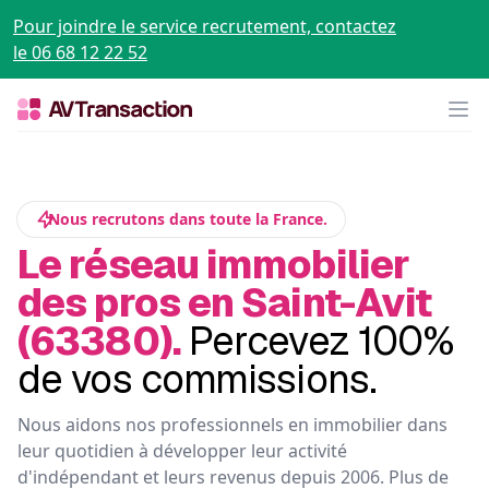
Pour joindre le service recrutement, contactez
le 06 68 12 22 52
Op
Nous recrutons dans toute la France.
Le réseau immobilier
des pros en Saint-Avit
(63380).
Percevez 100%
de vos commissions.
Nous aidons nos professionnels en immobilier dans
leur quotidien à développer leur activité
d'indépendant et leurs revenus depuis 2006. Plus de