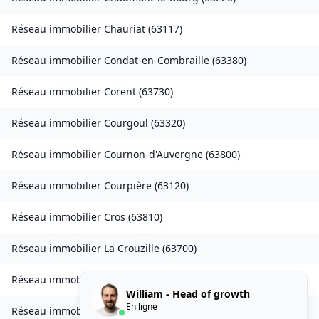
Réseau immobilier
Chauriat
(
63117
)
Réseau immobilier
Condat-en-Combraille
(
63380
)
Réseau immobilier
Corent
(
63730
)
Réseau immobilier
Courgoul
(
63320
)
Réseau immobilier
Cournon-d'Auvergne
(
63800
)
Réseau immobilier
Courpière
(
63120
)
Réseau immobilier
Cros
(
63810
)
Réseau immobilier
La Crouzille
(
63700
)
Réseau immobilier
Culhat
(
63350
)
William - Head of growth
En ligne
Réseau immobilier
Durmignat
(
63700
)