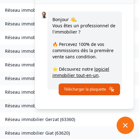
Réseau immobilier
Échandelys
(
63980
)
Bonjour 👋,
Réseau immobilier
Égliseneuve-des-Liards
(
63490
)
Vous êtes un professionnel de
l'immobilier ?
Réseau immobilier
Églisolles
(
63840
)
🔥 Percevez
100% de vos
commissions
dès la première
Réseau immobilier
Escoutoux
(
63300
)
vente sans condition.
Réseau immobilier
Espinasse
(
63390
)
⭐ Découvrez notre
logiciel
immobilier tout-en-un
.
Réseau immobilier
Espirat
(
63160
)
Télécharger la plaquette
Réseau immobilier
Fayet-Ronaye
(
63630
)
Réseau immobilier
Aulhat-Flat
(
63500
)
Réseau immobilier
Gerzat
(
63360
)
Réseau immobilier
Giat
(
63620
)