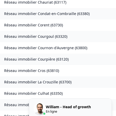
Réseau immobilier
Chauriat
(
63117
)
Réseau immobilier
Condat-en-Combraille
(
63380
)
Réseau immobilier
Corent
(
63730
)
Réseau immobilier
Courgoul
(
63320
)
Réseau immobilier
Cournon-d'Auvergne
(
63800
)
Réseau immobilier
Courpière
(
63120
)
Réseau immobilier
Cros
(
63810
)
Réseau immobilier
La Crouzille
(
63700
)
Réseau immobilier
Culhat
(
63350
)
Réseau immobilier
Durmignat
(
63700
)
William - Head of growth
En ligne