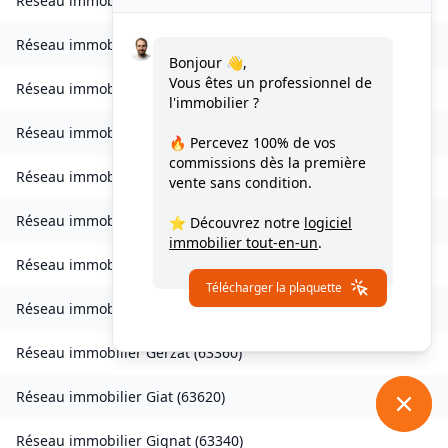
Réseau immobilier
Échandelys
(
63980
)
Réseau immobilier
Égliseneuve-des-Liards
(
63490
)
Bonjour 👋,
Vous êtes un professionnel de
Réseau immobilier
Églisolles
(
63840
)
l'immobilier ?
Réseau immobilier
Escoutoux
(
63300
)
🔥 Percevez
100% de vos
commissions
dès la première
Réseau immobilier
Espinasse
(
63390
)
vente sans condition.
Réseau immobilier
Espirat
(
63160
)
⭐ Découvrez notre
logiciel
immobilier tout-en-un
.
Réseau immobilier
Fayet-Ronaye
(
63630
)
Télécharger la plaquette
Réseau immobilier
Aulhat-Flat
(
63500
)
Réseau immobilier
Gerzat
(
63360
)
Réseau immobilier
Giat
(
63620
)
Réseau immobilier
Gignat
(
63340
)