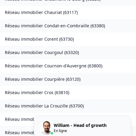
Réseau immobilier
Chauriat
(
63117
)
Réseau immobilier
Condat-en-Combraille
(
63380
)
Réseau immobilier
Corent
(
63730
)
Réseau immobilier
Courgoul
(
63320
)
Réseau immobilier
Cournon-d'Auvergne
(
63800
)
Réseau immobilier
Courpière
(
63120
)
Réseau immobilier
Cros
(
63810
)
Réseau immobilier
La Crouzille
(
63700
)
Réseau immobilier
Culhat
(
63350
)
William - Head of growth
En ligne
Réseau immobilier
Durmignat
(
63700
)