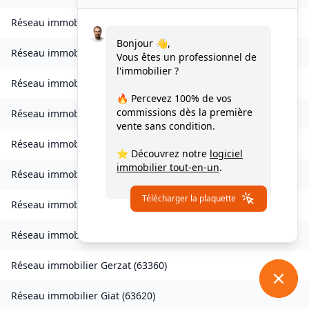
Réseau immobilier
Échandelys
(
63980
)
Bonjour 👋,
Réseau immobilier
Égliseneuve-des-Liards
(
63490
)
Vous êtes un professionnel de
l'immobilier ?
Réseau immobilier
Églisolles
(
63840
)
🔥 Percevez
100% de vos
commissions
dès la première
Réseau immobilier
Escoutoux
(
63300
)
vente sans condition.
Réseau immobilier
Espinasse
(
63390
)
⭐ Découvrez notre
logiciel
immobilier tout-en-un
.
Réseau immobilier
Espirat
(
63160
)
Télécharger la plaquette
Réseau immobilier
Fayet-Ronaye
(
63630
)
Réseau immobilier
Aulhat-Flat
(
63500
)
Réseau immobilier
Gerzat
(
63360
)
Réseau immobilier
Giat
(
63620
)