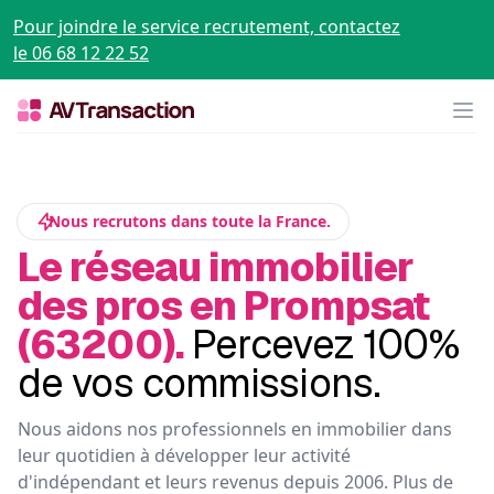
Pour joindre le service recrutement, contactez
le 06 68 12 22 52
Op
Nous recrutons dans toute la France.
Le réseau immobilier
des pros en Prompsat
(63200).
Percevez 100%
de vos commissions.
Nous aidons nos professionnels en immobilier dans
leur quotidien à développer leur activité
d'indépendant et leurs revenus depuis 2006. Plus de