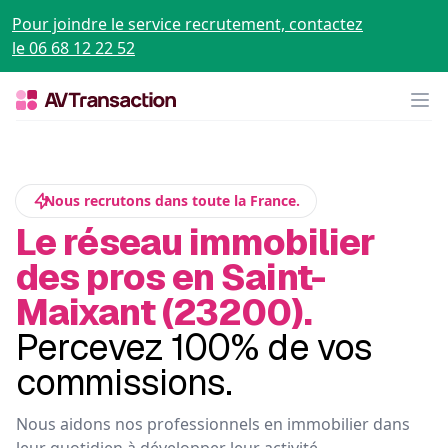
Pour joindre le service recrutement, contactez
le 06 68 12 22 52
Op
Nous recrutons dans toute la France.
Le réseau immobilier
des pros en Saint-
Maixant (23200).
Percevez 100% de vos
commissions.
Nous aidons nos professionnels en immobilier dans