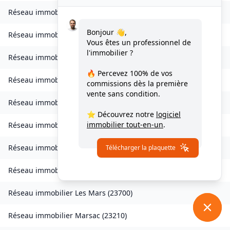
Réseau immobilier
Lussat
(
23170
)
Bonjour 👋,
Réseau immobilier
Magnat-l'Étrange
(
23260
)
Vous êtes un professionnel de
l'immobilier ?
Réseau immobilier
Mainsat
(
23700
)
🔥 Percevez
100% de vos
Réseau immobilier
Maison-Feyne
(
23800
)
commissions
dès la première
vente sans condition.
Réseau immobilier
Maisonnisses
(
23150
)
⭐ Découvrez notre
logiciel
immobilier tout-en-un
.
Réseau immobilier
Malleret
(
23260
)
Réseau immobilier
Malleret-Boussac
(
23600
)
Télécharger la plaquette
Réseau immobilier
Mansat-la-Courrière
(
23400
)
Réseau immobilier
Les Mars
(
23700
)
Réseau immobilier
Marsac
(
23210
)