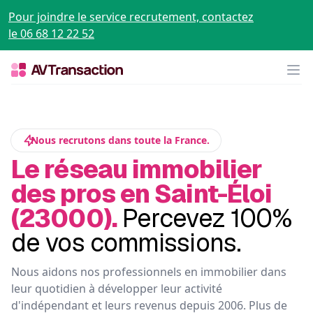
Pour joindre le service recrutement, contactez
le 06 68 12 22 52
Op
Nous recrutons dans toute la France.
Le réseau immobilier
des pros en Saint-Éloi
(23000).
Percevez 100%
de vos commissions.
Nous aidons nos professionnels en immobilier dans
leur quotidien à développer leur activité
d'indépendant et leurs revenus depuis 2006. Plus de