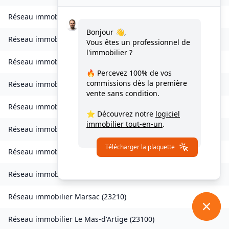
Réseau immobilier
Magnat-l'Étrange
(
23260
)
Bonjour 👋,
Réseau immobilier
Mainsat
(
23700
)
Vous êtes un professionnel de
l'immobilier ?
Réseau immobilier
Maison-Feyne
(
23800
)
🔥 Percevez
100% de vos
commissions
dès la première
Réseau immobilier
Maisonnisses
(
23150
)
vente sans condition.
Réseau immobilier
Malleret
(
23260
)
⭐ Découvrez notre
logiciel
immobilier tout-en-un
.
Réseau immobilier
Malleret-Boussac
(
23600
)
Télécharger la plaquette
Réseau immobilier
Mansat-la-Courrière
(
23400
)
Réseau immobilier
Les Mars
(
23700
)
Réseau immobilier
Marsac
(
23210
)
Réseau immobilier
Le Mas-d'Artige
(
23100
)