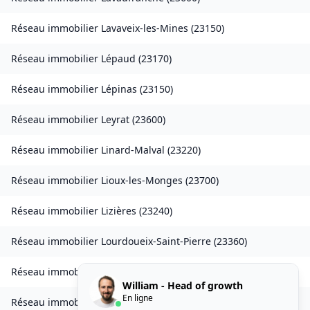
Réseau immobilier
Lavaveix-les-Mines
(
23150
)
Réseau immobilier
Lépaud
(
23170
)
Réseau immobilier
Lépinas
(
23150
)
Réseau immobilier
Leyrat
(
23600
)
Réseau immobilier
Linard-Malval
(
23220
)
Réseau immobilier
Lioux-les-Monges
(
23700
)
Réseau immobilier
Lizières
(
23240
)
Réseau immobilier
Lourdoueix-Saint-Pierre
(
23360
)
Réseau immobilier
Lupersat
(
23190
)
William - Head of growth
En ligne
Réseau immobilier
Lussat
(
23170
)