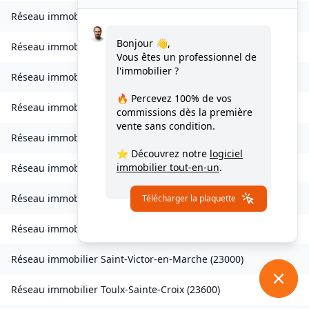
Réseau immobilier
Saint-Maurice-la-Souterraine
(
23300
)
Bonjour 👋,
Réseau immobilier
Saint-Médard-la-Rochette
(
23200
)
Vous êtes un professionnel de
l'immobilier ?
Réseau immobilier
Saint-Merd-la-Breuille
(
23100
)
🔥 Percevez
100% de vos
Réseau immobilier
Saint-Pardoux-d'Arnet
(
23260
)
commissions
dès la première
vente sans condition.
Réseau immobilier
Saint-Pardoux-Morterolles
(
23400
)
⭐ Découvrez notre
logiciel
immobilier tout-en-un
.
Réseau immobilier
Saint-Priest-Palus
(
23400
)
Réseau immobilier
Saint-Quentin-la-Chabanne
(
23500
)
Télécharger la plaquette
Réseau immobilier
Saint-Silvain-Bellegarde
(
23190
)
Réseau immobilier
Saint-Victor-en-Marche
(
23000
)
Réseau immobilier
Toulx-Sainte-Croix
(
23600
)