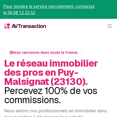
Pour joindre le service recrutement, contactez
le 06 68 12 22 52
Op
Nous recrutons dans toute la France.
Le réseau immobilier
des pros en Puy-
Malsignat (23130).
Percevez 100% de vos
commissions.
Nous aidons nos professionnels en immobilier dans