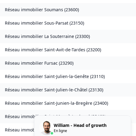
Réseau immobilier
Soumans
(
23600
)
Réseau immobilier
Sous-Parsat
(
23150
)
Réseau immobilier
La Souterraine
(
23300
)
Réseau immobilier
Saint-Avit-de-Tardes
(
23200
)
Réseau immobilier
Fursac
(
23290
)
Réseau immobilier
Saint-Julien-la-Genête
(
23110
)
Réseau immobilier
Saint-Julien-le-Châtel
(
23130
)
Réseau immobilier
Saint-Junien-la-Bregère
(
23400
)
Réseau immobilier
Saint-Marc-à-Loubaud
(
23460
)
William - Head of growth
Réseau immobilier
Saint-Martial-le-Mont
(
23150
)
En ligne