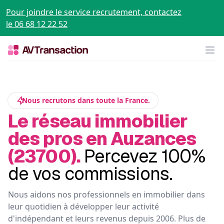
Pour joindre le service recrutement, contactez
le 06 68 12 22 52
Op
Nous recrutons dans toute la France.
Le réseau immobilier
des pros en Auzances
(23700).
Percevez 100%
de vos commissions.
Nous aidons nos professionnels en immobilier dans
leur quotidien à développer leur activité
d'indépendant et leurs revenus depuis 2006. Plus de