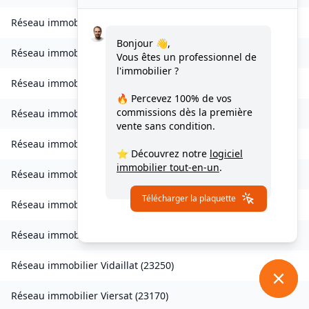
Réseau immobilier
Saint-Merd-la-Breuille
(
23100
)
Bonjour 👋,
Réseau immobilier
Saint-Pardoux-d'Arnet
(
23260
)
Vous êtes un professionnel de
l'immobilier ?
Réseau immobilier
Saint-Pardoux-Morterolles
(
23400
)
🔥 Percevez
100% de vos
commissions
dès la première
Réseau immobilier
Saint-Priest-Palus
(
23400
)
vente sans condition.
Réseau immobilier
Saint-Quentin-la-Chabanne
(
23500
)
⭐ Découvrez notre
logiciel
immobilier tout-en-un
.
Réseau immobilier
Saint-Silvain-Bellegarde
(
23190
)
Télécharger la plaquette
Réseau immobilier
Saint-Victor-en-Marche
(
23000
)
Réseau immobilier
Toulx-Sainte-Croix
(
23600
)
Réseau immobilier
Vidaillat
(
23250
)
Réseau immobilier
Viersat
(
23170
)