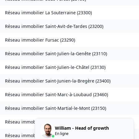
Réseau immobilier
La Souterraine
(
23300
)
Réseau immobilier
Saint-Avit-de-Tardes
(
23200
)
Réseau immobilier
Fursac
(
23290
)
Réseau immobilier
Saint-Julien-la-Genête
(
23110
)
Réseau immobilier
Saint-Julien-le-Châtel
(
23130
)
Réseau immobilier
Saint-Junien-la-Bregère
(
23400
)
Réseau immobilier
Saint-Marc-à-Loubaud
(
23460
)
Réseau immobilier
Saint-Martial-le-Mont
(
23150
)
Réseau immobilier
Saint-Maurice-la-Souterraine
(
23300
)
William - Head of growth
En ligne
Réseau immobilier
Saint-Médard-la-Rochette
(
23200
)