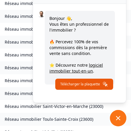
Réseau immobilier
Saint-Maurice-la-Souterraine
(
23300
)
Réseau immobilier
Saint-Médard-la-Rochette
(
23200
)
Bonjour 👋,
Vous êtes un professionnel de
Réseau immobilier
Saint-Merd-la-Breuille
(
23100
)
l'immobilier ?
🔥 Percevez
100% de vos
Réseau immobilier
Saint-Pardoux-d'Arnet
(
23260
)
commissions
dès la première
vente sans condition.
Réseau immobilier
Saint-Pardoux-Morterolles
(
23400
)
⭐ Découvrez notre
logiciel
Réseau immobilier
Saint-Priest-Palus
(
23400
)
immobilier tout-en-un
.
Réseau immobilier
Saint-Quentin-la-Chabanne
(
23500
)
Télécharger la plaquette
Réseau immobilier
Saint-Silvain-Bellegarde
(
23190
)
Réseau immobilier
Saint-Victor-en-Marche
(
23000
)
Réseau immobilier
Toulx-Sainte-Croix
(
23600
)