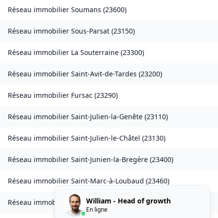
Réseau immobilier
Soumans
(
23600
)
Réseau immobilier
Sous-Parsat
(
23150
)
Réseau immobilier
La Souterraine
(
23300
)
Réseau immobilier
Saint-Avit-de-Tardes
(
23200
)
Réseau immobilier
Fursac
(
23290
)
Réseau immobilier
Saint-Julien-la-Genête
(
23110
)
Réseau immobilier
Saint-Julien-le-Châtel
(
23130
)
Réseau immobilier
Saint-Junien-la-Bregère
(
23400
)
Réseau immobilier
Saint-Marc-à-Loubaud
(
23460
)
William - Head of growth
Réseau immobilier
Saint-Martial-le-Mont
(
23150
)
En ligne