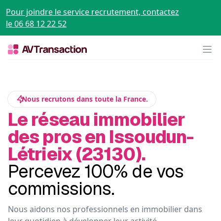
Pour joindre le service recrutement, contactez
le 06 68 12 22 52
Op
Nous recrutons dans toute la France.
Le réseau immobilier
des pros en Issoudun-
Létrieix (23130).
Percevez 100% de vos
commissions.
Nous aidons nos professionnels en immobilier dans