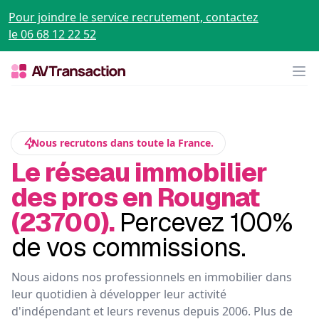
Pour joindre le service recrutement, contactez
le 06 68 12 22 52
Op
Nous recrutons dans toute la France.
Le réseau immobilier
des pros en Rougnat
(23700).
Percevez 100%
de vos commissions.
Nous aidons nos professionnels en immobilier dans
leur quotidien à développer leur activité
d'indépendant et leurs revenus depuis 2006. Plus de