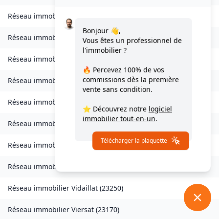
Réseau immobilier
Saint-Merd-la-Breuille
(
23100
)
Bonjour 👋,
Réseau immobilier
Saint-Pardoux-d'Arnet
(
23260
)
Vous êtes un professionnel de
l'immobilier ?
Réseau immobilier
Saint-Pardoux-Morterolles
(
23400
)
🔥 Percevez
100% de vos
commissions
dès la première
Réseau immobilier
Saint-Priest-Palus
(
23400
)
vente sans condition.
Réseau immobilier
Saint-Quentin-la-Chabanne
(
23500
)
⭐ Découvrez notre
logiciel
immobilier tout-en-un
.
Réseau immobilier
Saint-Silvain-Bellegarde
(
23190
)
Télécharger la plaquette
Réseau immobilier
Saint-Victor-en-Marche
(
23000
)
Réseau immobilier
Toulx-Sainte-Croix
(
23600
)
Réseau immobilier
Vidaillat
(
23250
)
Réseau immobilier
Viersat
(
23170
)