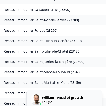
Réseau immobilier
La Souterraine
(
23300
)
Réseau immobilier
Saint-Avit-de-Tardes
(
23200
)
Réseau immobilier
Fursac
(
23290
)
Réseau immobilier
Saint-Julien-la-Genête
(
23110
)
Réseau immobilier
Saint-Julien-le-Châtel
(
23130
)
Réseau immobilier
Saint-Junien-la-Bregère
(
23400
)
Réseau immobilier
Saint-Marc-à-Loubaud
(
23460
)
Réseau immobilier
Saint-Martial-le-Mont
(
23150
)
Réseau immobilier
Saint-Maurice-la-Souterraine
(
23300
)
William - Head of growth
En ligne
Réseau immobilier
Saint-Médard-la-Rochette
(
23200
)