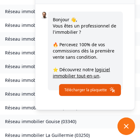
Réseau immobilier
Chezelle
(
03140
)
Bonjour 👋,
Réseau immobilier
Créchy
(
03150
)
Vous êtes un professionnel de
l'immobilier ?
Réseau immobilier
Cusset
(
03300
)
🔥 Percevez
100% de vos
commissions
dès la première
Réseau immobilier
Deneuille-les-Mines
(
03170
)
vente sans condition.
Réseau immobilier
Le Donjon
(
03130
)
⭐ Découvrez notre
logiciel
immobilier tout-en-un
.
Réseau immobilier
Échassières
(
03330
)
Télécharger la plaquette
Réseau immobilier
Espinasse-Vozelle
(
03110
)
Réseau immobilier
Fleuriel
(
03140
)
Réseau immobilier
Gouise
(
03340
)
Réseau immobilier
La Guillermie
(
03250
)