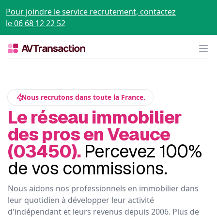
Pour joindre le service recrutement, contactez
le 06 68 12 22 52
Op
Nous recrutons dans toute la France.
Le réseau immobilier
des pros en Veauce
(03450).
Percevez 100%
de vos commissions.
Nous aidons nos professionnels en immobilier dans
leur quotidien à développer leur activité
d'indépendant et leurs revenus depuis 2006. Plus de